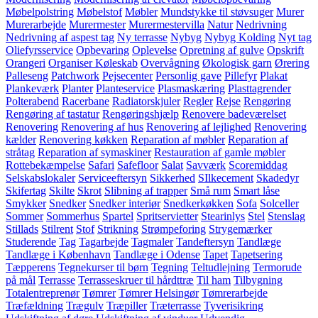
Møbelpolstring
Møbelstof
Møbler
Mundstykke til støvsuger
Murer
Murerarbejde
Murermester
Murermestervilla
Natur
Nedrivning
Nedrivning af aspest tag
Ny terrasse
Nybyg
Nybyg Kolding
Nyt tag
Oliefyrsservice
Opbevaring
Oplevelse
Opretning af gulve
Opskrift
Orangeri
Organiser Køleskab
Overvågning
Økologisk garn
Ørering
Palleseng
Patchwork
Pejsecenter
Personlig gave
Pillefyr
Plakat
Plankeværk
Planter
Planteservice
Plasmaskæring
Plasttagrender
Polterabend
Racerbane
Radiatorskjuler
Regler
Rejse
Rengøring
Rengøring af tastatur
Rengøringshjælp
Renovere badeværelset
Renovering
Renovering af hus
Renovering af lejlighed
Renovering
kælder
Renovering køkken
Reparation af møbler
Reparation af
stråtag
Reparation af symaskiner
Restauration af gamle møbler
Rottebekæmpelse
Safari
Safefloor
Salat
Savværk
Scoremiddag
Selskabslokaler
Serviceeftersyn
Sikkerhed
SIlkecement
Skadedyr
Skifertag
Skilte
Skrot
Slibning af trapper
Små rum
Smart låse
Smykker
Snedker
Snedker interiør
Snedkerkøkken
Sofa
Solceller
Sommer
Sommerhus
Spartel
Spritservietter
Stearinlys
Stel
Stenslag
Stillads
Stilrent
Stof
Strikning
Strømpeforing
Strygemærker
Studerende
Tag
Tagarbejde
Tagmaler
Tandeftersyn
Tandlæge
Tandlæge i København
Tandlæge i Odense
Tapet
Tapetsering
Tæpperens
Tegnekurser til børn
Tegning
Teltudlejning
Termorude
på mål
Terrasse
Terrasseskruer til hårdttræ
Til ham
Tilbygning
Totalentreprenør
Tømrer
Tømrer Helsingør
Tømrerarbejde
Træfældning
Trægulv
Træpiller
Træterrasse
Tyverisikring