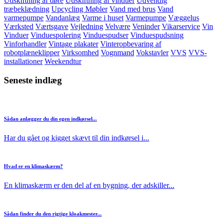
Udskiftning af døre
Udskiftning af vinduer
Udvendig
træbeklædning
Upcycling Møbler
Vand med brus
Vand
varmepumpe
Vandanlæg
Varme i huset
Varmepumpe
Væggelus
Værksted
Værtsgave
Vejledning
Velvære
Veninder
Vikarservice
Vin
Vinduer
Vinduespolering
Vinduespudser
Vinduespudsning
Vinforhandler
Vintage plakater
Vinteropbevaring af
robotplæneklipper
Virksomhed
Vognmand
Vokstavler
VVS
VVS-
installationer
Weekendtur
Seneste indlæg
Sådan anlægger du din egen indkørsel...
Har du gået og kigget skævt til din indkørsel i...
Hvad er en klimaskærm?
En klimaskærm er den del af en bygning, der adskiller...
Sådan finder du den rigtige kloakmester...