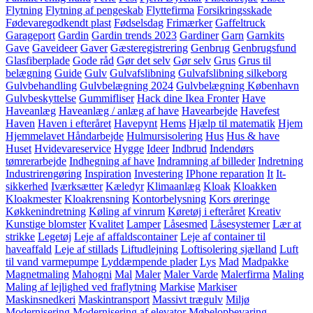
Flytning
Flytning af pengeskab
Flyttefirma
Forsikringsskade
Fødevaregodkendt plast
Fødselsdag
Frimærker
Gaffeltruck
Garageport
Gardin
Gardin trends 2023
Gardiner
Garn
Garnkits
Gave
Gaveideer
Gaver
Gæsteregistrering
Genbrug
Genbrugsfund
Glasfiberplade
Gode råd
Gør det selv
Gør selv
Grus
Grus til
belægning
Guide
Gulv
Gulvafslibning
Gulvafslibning silkeborg
Gulvbehandling
Gulvbelægning 2024
Gulvbelægning København
Gulvbeskyttelse
Gummifliser
Hack dine Ikea Fronter
Have
Haveanlæg
Haveanlæg / anlæg af have
Havearbejde
Havefest
Haven
Haven i efteråret
Havepynt
Hems
Hjælp til matematik
Hjem
Hjemmelavet Håndarbejde
Hulmursisolering
Hus
Hus & have
Huset
Hvidevareservice
Hygge
Ideer
Indbrud
Indendørs
tømrerarbejde
Indhegning af have
Indramning af billeder
Indretning
Industrirengøring
Inspiration
Investering
IPhone reparation
It
It-
sikkerhed
Iværksætter
Kæledyr
Klimaanlæg
Kloak
Kloakken
Kloakmester
Kloakrensning
Kontorbelysning
Kors øreringe
Køkkenindretning
Køling af vinrum
Køretøj i efteråret
Kreativ
Kunstige blomster
Kvalitet
Lamper
Låsesmed
Låsesystemer
Lær at
strikke
Legetøj
Leje af affaldscontainer
Leje af container til
haveaffald
Leje af stillads
Liftudlejning
Loftisolering sjælland
Luft
til vand varmepumpe
Lyddæmpende plader
Lys
Mad
Madpakke
Magnetmaling
Mahogni
Mal
Maler
Maler Varde
Malerfirma
Maling
Maling af lejlighed ved fraflytning
Markise
Markiser
Maskinsnedkeri
Maskintransport
Massivt trægulv
Miljø
Modernisering
Modernisering af elevator
Møbelopbevaring