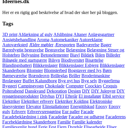
Ideernes.dk
Her er en rigtig god beskrivelse af hvad der sker her på bloggen.
Tags
3D print
Afdækning af gulv
Afslibning
Altaner
Anlægsgartner
Ansigtsbehandling
Aroma
Automekaniker
Autoreklame
Autoværksted
Ældre møbler
Æresporten
Badeværelse
Bager
Bæredygtig begravelse
Begravelse
Belægning
Belægning Struer og
Holstebro
Belysning
Betonelementer
Biavl
Bildæk
Bilen
Billeder
Bilnøgle med startspærre
Bilsyn
Biodiversitet
Bisættelse
Blandingsbatteri
Blikkenslager
Blikkenslager Esbjerg
Blikkenslager
Skanderborg
Blomster
Blomsterbed
Bogstaver med lys
Børn
Børneværelse
Brændeovn
Brilleglas
Briller
Broderimaskine
Brolægger
Buffet Kalundborg
Byg nyt hus
Byg selv
Byggefirma
Byggeri
Campingvogn
Chokolade
Computer
Coockies
Croquis
Polterabend
Danskvand
Dekoration
Design
DIY
DIY Julepynt
DIY
rengøringsprodukter
Drivhus
DYI
Efterår
El installatør
Elbil service
Elektriker
Elektriker erhverv
Elektriker Kolding
Elektroniske
låsesystemer
Elevator
Elinstallationer
Energitilskud
Epoxy
Epoxy
gulv
Erhverv
Erhvervsrengøring
Eur paller
Facade
Facadebeklædning i zink
Facadedør
Facader og udhæng
Facaderens
Facebeklædning Skanderborg
Familie
Familie kalender
Familievenlig hund
Ferie
Fest
Fjern Dyrehår
Flisearbejde
Fliser