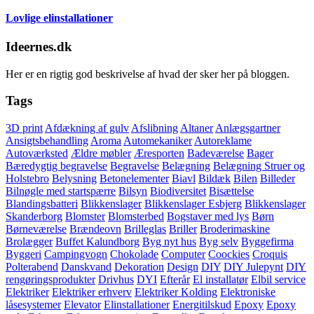
Lovlige elinstallationer
Ideernes.dk
Her er en rigtig god beskrivelse af hvad der sker her på bloggen.
Tags
3D print
Afdækning af gulv
Afslibning
Altaner
Anlægsgartner
Ansigtsbehandling
Aroma
Automekaniker
Autoreklame
Autoværksted
Ældre møbler
Æresporten
Badeværelse
Bager
Bæredygtig begravelse
Begravelse
Belægning
Belægning Struer og
Holstebro
Belysning
Betonelementer
Biavl
Bildæk
Bilen
Billeder
Bilnøgle med startspærre
Bilsyn
Biodiversitet
Bisættelse
Blandingsbatteri
Blikkenslager
Blikkenslager Esbjerg
Blikkenslager
Skanderborg
Blomster
Blomsterbed
Bogstaver med lys
Børn
Børneværelse
Brændeovn
Brilleglas
Briller
Broderimaskine
Brolægger
Buffet Kalundborg
Byg nyt hus
Byg selv
Byggefirma
Byggeri
Campingvogn
Chokolade
Computer
Coockies
Croquis
Polterabend
Danskvand
Dekoration
Design
DIY
DIY Julepynt
DIY
rengøringsprodukter
Drivhus
DYI
Efterår
El installatør
Elbil service
Elektriker
Elektriker erhverv
Elektriker Kolding
Elektroniske
låsesystemer
Elevator
Elinstallationer
Energitilskud
Epoxy
Epoxy