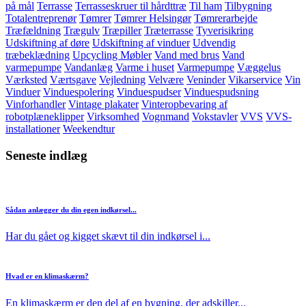
på mål
Terrasse
Terrasseskruer til hårdttræ
Til ham
Tilbygning
Totalentreprenør
Tømrer
Tømrer Helsingør
Tømrerarbejde
Træfældning
Trægulv
Træpiller
Træterrasse
Tyverisikring
Udskiftning af døre
Udskiftning af vinduer
Udvendig
træbeklædning
Upcycling Møbler
Vand med brus
Vand
varmepumpe
Vandanlæg
Varme i huset
Varmepumpe
Væggelus
Værksted
Værtsgave
Vejledning
Velvære
Veninder
Vikarservice
Vin
Vinduer
Vinduespolering
Vinduespudser
Vinduespudsning
Vinforhandler
Vintage plakater
Vinteropbevaring af
robotplæneklipper
Virksomhed
Vognmand
Vokstavler
VVS
VVS-
installationer
Weekendtur
Seneste indlæg
Sådan anlægger du din egen indkørsel...
Har du gået og kigget skævt til din indkørsel i...
Hvad er en klimaskærm?
En klimaskærm er den del af en bygning, der adskiller...