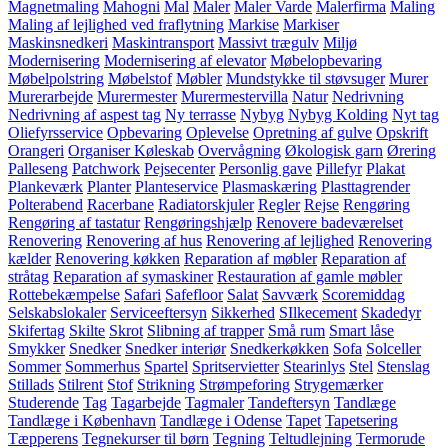
Magnetmaling
Mahogni
Mal
Maler
Maler Varde
Malerfirma
Maling
Maling af lejlighed ved fraflytning
Markise
Markiser
Maskinsnedkeri
Maskintransport
Massivt trægulv
Miljø
Modernisering
Modernisering af elevator
Møbelopbevaring
Møbelpolstring
Møbelstof
Møbler
Mundstykke til støvsuger
Murer
Murerarbejde
Murermester
Murermestervilla
Natur
Nedrivning
Nedrivning af aspest tag
Ny terrasse
Nybyg
Nybyg Kolding
Nyt tag
Oliefyrsservice
Opbevaring
Oplevelse
Opretning af gulve
Opskrift
Orangeri
Organiser Køleskab
Overvågning
Økologisk garn
Ørering
Palleseng
Patchwork
Pejsecenter
Personlig gave
Pillefyr
Plakat
Plankeværk
Planter
Planteservice
Plasmaskæring
Plasttagrender
Polterabend
Racerbane
Radiatorskjuler
Regler
Rejse
Rengøring
Rengøring af tastatur
Rengøringshjælp
Renovere badeværelset
Renovering
Renovering af hus
Renovering af lejlighed
Renovering
kælder
Renovering køkken
Reparation af møbler
Reparation af
stråtag
Reparation af symaskiner
Restauration af gamle møbler
Rottebekæmpelse
Safari
Safefloor
Salat
Savværk
Scoremiddag
Selskabslokaler
Serviceeftersyn
Sikkerhed
SIlkecement
Skadedyr
Skifertag
Skilte
Skrot
Slibning af trapper
Små rum
Smart låse
Smykker
Snedker
Snedker interiør
Snedkerkøkken
Sofa
Solceller
Sommer
Sommerhus
Spartel
Spritservietter
Stearinlys
Stel
Stenslag
Stillads
Stilrent
Stof
Strikning
Strømpeforing
Strygemærker
Studerende
Tag
Tagarbejde
Tagmaler
Tandeftersyn
Tandlæge
Tandlæge i København
Tandlæge i Odense
Tapet
Tapetsering
Tæpperens
Tegnekurser til børn
Tegning
Teltudlejning
Termorude