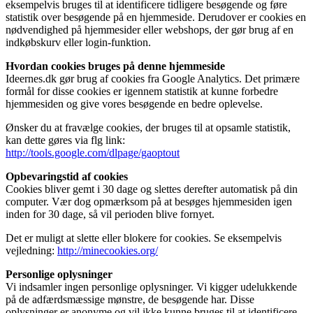
eksempelvis bruges til at identificere tidligere besøgende og føre
statistik over besøgende på en hjemmeside. Derudover er cookies en
nødvendighed på hjemmesider eller webshops, der gør brug af en
indkøbskurv eller login-funktion.
Hvordan cookies bruges på denne hjemmeside
Ideernes.dk gør brug af cookies fra Google Analytics. Det primære
formål for disse cookies er igennem statistik at kunne forbedre
hjemmesiden og give vores besøgende en bedre oplevelse.
Ønsker du at fravælge cookies, der bruges til at opsamle statistik,
kan dette gøres via flg link:
http://tools.google.com/dlpage/gaoptout
Opbevaringstid af cookies
Cookies bliver gemt i 30 dage og slettes derefter automatisk på din
computer. Vær dog opmærksom på at besøges hjemmesiden igen
inden for 30 dage, så vil perioden blive fornyet.
Det er muligt at slette eller blokere for cookies. Se eksempelvis
vejledning:
http://minecookies.org/
Personlige oplysninger
Vi indsamler ingen personlige oplysninger. Vi kigger udelukkende
på de adfærdsmæssige mønstre, de besøgende har. Disse
oplysninger er anonyme og vil ikke kunne bruges til at identificere