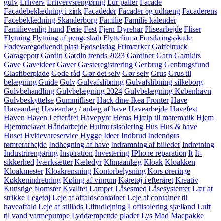
gulv
Erhverv
Erhvervsrengøring
Eur paller
Facade
Facadebeklædning i zink
Facadedør
Facader og udhæng
Facaderens
Facebeklædning Skanderborg
Familie
Familie kalender
Familievenlig hund
Ferie
Fest
Fjern Dyrehår
Flisearbejde
Fliser
Flytning
Flytning af pengeskab
Flyttefirma
Forsikringsskade
Fødevaregodkendt plast
Fødselsdag
Frimærker
Gaffeltruck
Garageport
Gardin
Gardin trends 2023
Gardiner
Garn
Garnkits
Gave
Gaveideer
Gaver
Gæsteregistrering
Genbrug
Genbrugsfund
Glasfiberplade
Gode råd
Gør det selv
Gør selv
Grus
Grus til
belægning
Guide
Gulv
Gulvafslibning
Gulvafslibning silkeborg
Gulvbehandling
Gulvbelægning 2024
Gulvbelægning København
Gulvbeskyttelse
Gummifliser
Hack dine Ikea Fronter
Have
Haveanlæg
Haveanlæg / anlæg af have
Havearbejde
Havefest
Haven
Haven i efteråret
Havepynt
Hems
Hjælp til matematik
Hjem
Hjemmelavet Håndarbejde
Hulmursisolering
Hus
Hus & have
Huset
Hvidevareservice
Hygge
Ideer
Indbrud
Indendørs
tømrerarbejde
Indhegning af have
Indramning af billeder
Indretning
Industrirengøring
Inspiration
Investering
IPhone reparation
It
It-
sikkerhed
Iværksætter
Kæledyr
Klimaanlæg
Kloak
Kloakken
Kloakmester
Kloakrensning
Kontorbelysning
Kors øreringe
Køkkenindretning
Køling af vinrum
Køretøj i efteråret
Kreativ
Kunstige blomster
Kvalitet
Lamper
Låsesmed
Låsesystemer
Lær at
strikke
Legetøj
Leje af affaldscontainer
Leje af container til
haveaffald
Leje af stillads
Liftudlejning
Loftisolering sjælland
Luft
til vand varmepumpe
Lyddæmpende plader
Lys
Mad
Madpakke