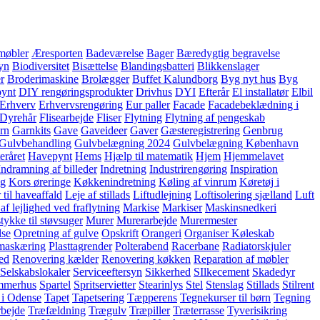
møbler
Æresporten
Badeværelse
Bager
Bæredygtig begravelse
yn
Biodiversitet
Bisættelse
Blandingsbatteri
Blikkenslager
er
Broderimaskine
Brolægger
Buffet Kalundborg
Byg nyt hus
Byg
pynt
DIY rengøringsprodukter
Drivhus
DYI
Efterår
El installatør
Elbil
Erhverv
Erhvervsrengøring
Eur paller
Facade
Facadebeklædning i
 Dyrehår
Flisearbejde
Fliser
Flytning
Flytning af pengeskab
rn
Garnkits
Gave
Gaveideer
Gaver
Gæsteregistrering
Genbrug
Gulvbehandling
Gulvbelægning 2024
Gulvbelægning København
eråret
Havepynt
Hems
Hjælp til matematik
Hjem
Hjemmelavet
Indramning af billeder
Indretning
Industrirengøring
Inspiration
ng
Kors øreringe
Køkkenindretning
Køling af vinrum
Køretøj i
 til haveaffald
Leje af stillads
Liftudlejning
Loftisolering sjælland
Luft
af lejlighed ved fraflytning
Markise
Markiser
Maskinsnedkeri
ykke til støvsuger
Murer
Murerarbejde
Murermester
lse
Opretning af gulve
Opskrift
Orangeri
Organiser Køleskab
maskæring
Plasttagrender
Polterabend
Racerbane
Radiatorskjuler
hed
Renovering kælder
Renovering køkken
Reparation af møbler
Selskabslokaler
Serviceeftersyn
Sikkerhed
SIlkecement
Skadedyr
mmerhus
Spartel
Spritservietter
Stearinlys
Stel
Stenslag
Stillads
Stilrent
 i Odense
Tapet
Tapetsering
Tæpperens
Tegnekurser til børn
Tegning
bejde
Træfældning
Trægulv
Træpiller
Træterrasse
Tyverisikring