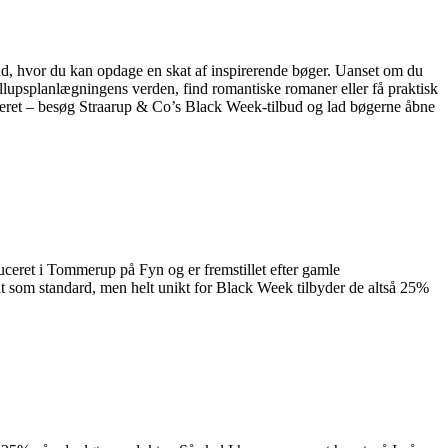
ud, hvor du kan opdage en skat af inspirerende bøger. Uanset om du
ryllupsplanlægningens verden, find romantiske romaner eller få praktisk
pireret – besøg Straarup & Co’s Black Week-tilbud og lad bøgerne åbne
ceret i Tommerup på Fyn og er fremstillet efter gamle
abat som standard, men helt unikt for Black Week tilbyder de altså 25%