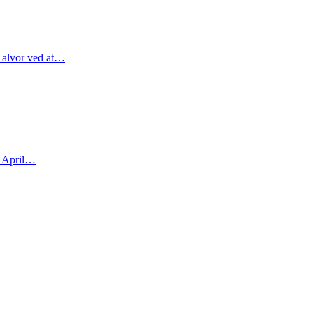
r alvor ved at…
i April…