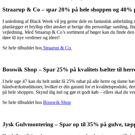
Straarup & Co – spar 20% på hele shoppen og 40% 
I anledning af Black Week vil jeg gerne dele en fantastisk anbefalin
planlægger et bryllup eller ønsker at berige din personlige samling, f
vejledning. Med Straarup & Co’s sortiment af bøger kan du finde den p
døre til nye verdener og ideer!
Se hele tilbuddet hos
Straarup & Co
Bosswik Shop – Spar 25% på kvalitets bælter til her
I hele uge 47 kan du helt unikt få 25% rabat på alle herre og dame b
håndværkstraditioner, hvilket er din garanti for et kvalitetsprodukt, 
på hele shoppen. Skynd dig ind og gør et godt køb – ellers skal du vent
Se hele tilbuddet hos
Bosswik Shop
Jysk Gulvmontering – Spar op til 35% på gulve, tæpp