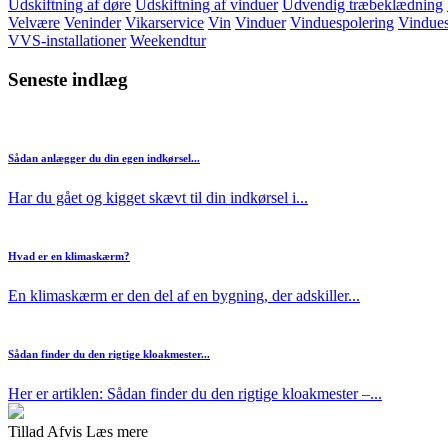
Udskiftning af døre
Udskiftning af vinduer
Udvendig træbeklædning
Velvære
Veninder
Vikarservice
Vin
Vinduer
Vinduespolering
Vindue
VVS-installationer
Weekendtur
Seneste indlæg
Sådan anlægger du din egen indkørsel...
Har du gået og kigget skævt til din indkørsel i...
Hvad er en klimaskærm?
En klimaskærm er den del af en bygning, der adskiller...
Sådan finder du den rigtige kloakmester...
Her er artiklen: Sådan finder du den rigtige kloakmester –...
Tillad
Afvis
Læs mere