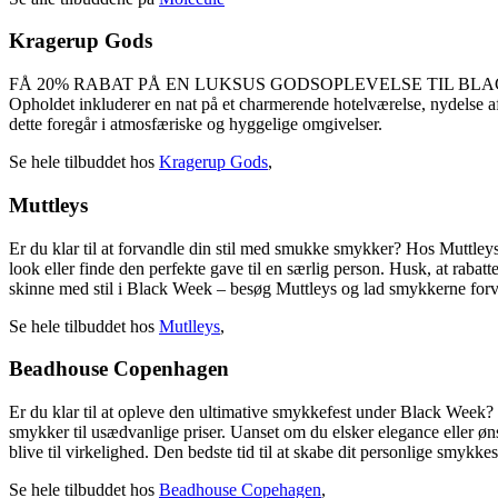
Kragerup Gods
FÅ 20% RABAT PÅ EN LUKSUS GODSOPLEVELSE TIL BLACK WEEKEND A
Opholdet inkluderer en nat på et charmerende hotelværelse, nydelse af
dette foregår i atmosfæriske og hyggelige omgivelser.
Se hele tilbuddet hos
Kragerup Gods
,
Muttleys
Er du klar til at forvandle din stil med smukke smykker? Hos Muttleys 
look eller finde den perfekte gave til en særlig person. Husk, at rabatte
skinne med stil i Black Week – besøg Muttleys og lad smykkerne forvan
Se hele tilbuddet hos
Mutlleys
,
Beadhouse Copenhagen
Er du klar til at opleve den ultimative smykkefest under Black Week?
smykker til usædvanlige priser. Uanset om du elsker elegance eller ø
blive til virkelighed. Den bedste tid til at skabe dit personlige smykkes
Se hele tilbuddet hos
Beadhouse Copehagen
,