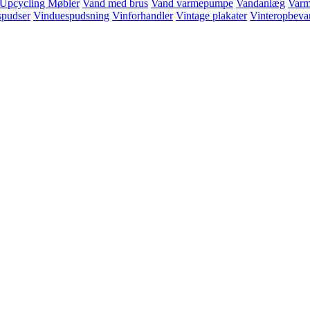
Upcycling Møbler
Vand med brus
Vand varmepumpe
Vandanlæg
Varm
spudser
Vinduespudsning
Vinforhandler
Vintage plakater
Vinteropbevar