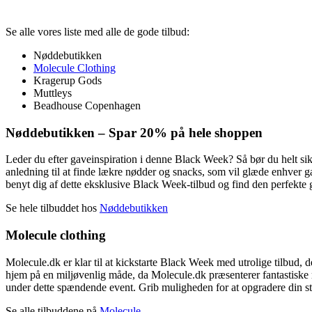
Se alle vores liste med alle de gode tilbud:
Nøddebutikken
Molecule Clothing
Kragerup Gods
Muttleys
Beadhouse Copenhagen
Nøddebutikken – Spar 20% på hele shoppen
Leder du efter gaveinspiration i denne Black Week? Så bør du helt s
anledning til at finde lækre nødder og snacks, som vil glæde enhver g
benyt dig af dette eksklusive Black Week-tilbud og find den perfekt
Se hele tilbuddet hos
Nøddebutikken
Molecule clothing
Molecule.dk er klar til at kickstarte Black Week med utrolige tilbud
hjem på en miljøvenlig måde, da Molecule.dk præsenterer fantastiske ra
under dette spændende event. Grib muligheden for at opgradere din stil
Se alle tilbuddene på
Molecule