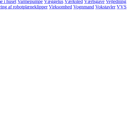
e i huset
Varmepumpe
Væggelus
Værksted
Værtsgave
Vejledning
ing af robotplæneklipper
Virksomhed
Vognmand
Vokstavler
VVS