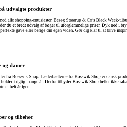
på udvalgte produkter
g med alle shopping-entusiaster. Besøg Straarup & Co’s Black Week-tilb
inder du et bredt udvalg af bøger til uforglemmelige priser. Dyk ned i b
erfekte gave eller berige din egen viden. Gør dig klar til at blive ins
re og damer
ælter fra Bosswik Shop. Læderbælterne fra Bosswik Shop er dansk produ
der holder i rigtig mange år. Derfor tilbyder Bosswik Shop heller ikke r
e et helt år igen.
er og tilbehør