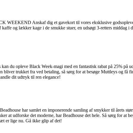
nskaf dig et gavekort til vores eksklusive godsoplevelse og 
 kaffe og lækker kage i de smukke stuer, en udsøgt 3-retters middag i 
kan du opleve Black Week-magi med en fantastisk rabat på 25% på udvalgte
n bliver trukket fra ved betaling, så sørg for at besøge Muttleys og få fi
dle dit udtryk til ren elegance!
 Beadhouse har samlet en imponerende samling af smykker til årets stør
nsker at udforske det moderne, har Beadhouse det hele. Så sørg for at 
æt er lige nu. Gå ikke glip af det!