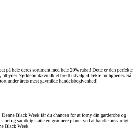
t på hele deres sortiment med hele 20% rabat! Dette er den perfekte
e, tilbyder Nøddebutikken.dk et bredt udvalg af lækre muligheder. Så
stort under årets mest gavmilde handelsbegivenhed!
er. Denne Black Week får du chancen for at forny din garderobe og
stort og samtidig støtte en grønnere planet ved at handle ansvarligt
enne Black Week.