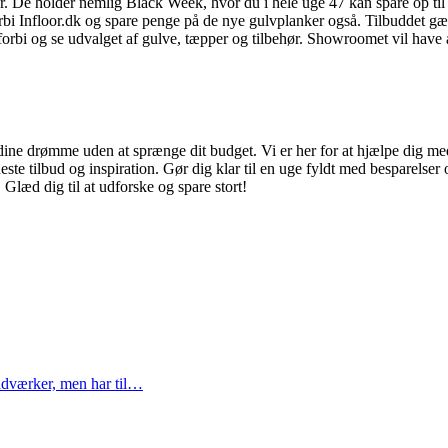
. De holder nemlig Black Week, hvor du i hele uge 47 kan spare op til 
rbi Infloor.dk og spare penge på de nye gulvplanker også. Tilbuddet gæl
rbi og se udvalget af gulve, tæpper og tilbehør. Showroomet vil have å
dine drømme uden at sprænge dit budget. Vi er her for at hjælpe dig med a
neste tilbud og inspiration. Gør dig klar til en uge fyldt med besparels
læd dig til at udforske og spare stort!
ndværker, men har til…