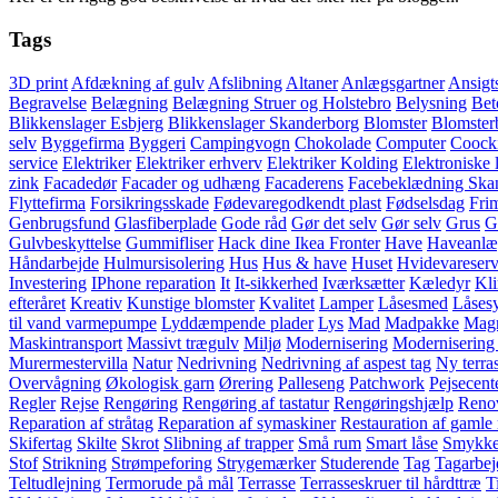
Tags
3D print
Afdækning af gulv
Afslibning
Altaner
Anlægsgartner
Ansigt
Begravelse
Belægning
Belægning Struer og Holstebro
Belysning
Bet
Blikkenslager Esbjerg
Blikkenslager Skanderborg
Blomster
Blomster
selv
Byggefirma
Byggeri
Campingvogn
Chokolade
Computer
Coock
service
Elektriker
Elektriker erhverv
Elektriker Kolding
Elektroniske 
zink
Facadedør
Facader og udhæng
Facaderens
Facebeklædning Ska
Flyttefirma
Forsikringsskade
Fødevaregodkendt plast
Fødselsdag
Fri
Genbrugsfund
Glasfiberplade
Gode råd
Gør det selv
Gør selv
Grus
G
Gulvbeskyttelse
Gummifliser
Hack dine Ikea Fronter
Have
Haveanlæ
Håndarbejde
Hulmursisolering
Hus
Hus & have
Huset
Hvidevareserv
Investering
IPhone reparation
It
It-sikkerhed
Iværksætter
Kæledyr
Kl
efteråret
Kreativ
Kunstige blomster
Kvalitet
Lamper
Låsesmed
Låses
til vand varmepumpe
Lyddæmpende plader
Lys
Mad
Madpakke
Magn
Maskintransport
Massivt trægulv
Miljø
Modernisering
Modernisering 
Murermestervilla
Natur
Nedrivning
Nedrivning af aspest tag
Ny terra
Overvågning
Økologisk garn
Ørering
Palleseng
Patchwork
Pejsecent
Regler
Rejse
Rengøring
Rengøring af tastatur
Rengøringshjælp
Renov
Reparation af stråtag
Reparation af symaskiner
Restauration af gamle
Skifertag
Skilte
Skrot
Slibning af trapper
Små rum
Smart låse
Smykke
Stof
Strikning
Strømpeforing
Strygemærker
Studerende
Tag
Tagarbej
Teltudlejning
Termorude på mål
Terrasse
Terrasseskruer til hårdttræ
T