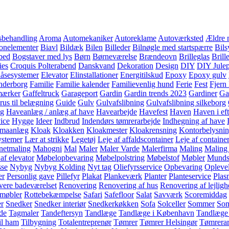
sbehandling
Aroma
Automekaniker
Autoreklame
Autoværksted
Ældre 
onelementer
Biavl
Bildæk
Bilen
Billeder
Bilnøgle med startspærre
Bils
bed
Bogstaver med lys
Børn
Børneværelse
Brændeovn
Brilleglas
Brill
ies
Croquis Polterabend
Danskvand
Dekoration
Design
DIY
DIY Jule
låsesystemer
Elevator
Elinstallationer
Energitilskud
Epoxy
Epoxy gulv
nderborg
Familie
Familie kalender
Familievenlig hund
Ferie
Fest
Fjern
mærker
Gaffeltruck
Garageport
Gardin
Gardin trends 2023
Gardiner
Ga
rus til belægning
Guide
Gulv
Gulvafslibning
Gulvafslibning silkeborg
g
Haveanlæg / anlæg af have
Havearbejde
Havefest
Haven
Haven i eft
ice
Hygge
Ideer
Indbrud
Indendørs tømrerarbejde
Indhegning af have
imaanlæg
Kloak
Kloakken
Kloakmester
Kloakrensning
Kontorbelysni
ystemer
Lær at strikke
Legetøj
Leje af affaldscontainer
Leje af container
etmaling
Mahogni
Mal
Maler
Maler Varde
Malerfirma
Maling
Maling 
af elevator
Møbelopbevaring
Møbelpolstring
Møbelstof
Møbler
Mundst
sse
Nybyg
Nybyg Kolding
Nyt tag
Oliefyrsservice
Opbevaring
Opleve
er
Personlig gave
Pillefyr
Plakat
Plankeværk
Planter
Planteservice
Plas
ere badeværelset
Renovering
Renovering af hus
Renovering af lejlig
 møbler
Rottebekæmpelse
Safari
Safefloor
Salat
Savværk
Scoremiddag
r
Snedker
Snedker interiør
Snedkerkøkken
Sofa
Solceller
Sommer
So
de
Tagmaler
Tandeftersyn
Tandlæge
Tandlæge i København
Tandlæge
il ham
Tilbygning
Totalentreprenør
Tømrer
Tømrer Helsingør
Tømrerar