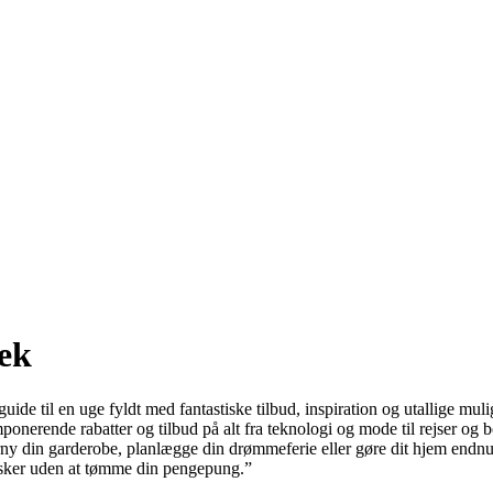
eek
ide til en uge fyldt med fantastiske tilbud, inspiration og utallige mul
onerende rabatter og tilbud på alt fra teknologi og mode til rejser og b
rny din garderobe, planlægge din drømmeferie eller gøre dit hjem endnu
sker uden at tømme din pengepung.”