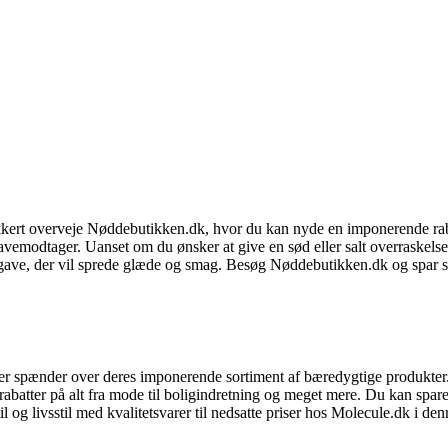
ikkert overveje Nøddebutikken.dk, hvor du kan nyde en imponerende raba
avemodtager. Uanset om du ønsker at give en sød eller salt overraskels
e gave, der vil sprede glæde og smag. Besøg Nøddebutikken.dk og spar 
, der spænder over deres imponerende sortiment af bæredygtige produkt
batter på alt fra mode til boligindretning og meget mere. Du kan spare 
 og livsstil med kvalitetsvarer til nedsatte priser hos Molecule.dk i d