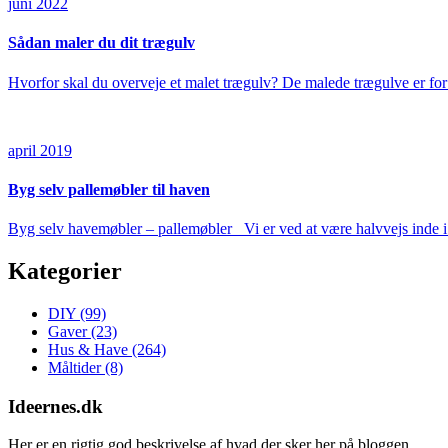
juni 2022
Sådan maler du dit trægulv
Hvorfor skal du overveje et malet trægulv? De malede trægulve er fo
april 2019
Byg selv pallemøbler til haven
Byg selv havemøbler – pallemøbler Vi er ved at være halvvejs inde 
Kategorier
DIY
(99)
Gaver
(23)
Hus & Have
(264)
Måltider
(8)
Ideernes.dk
Her er en rigtig god beskrivelse af hvad der sker her på bloggen.