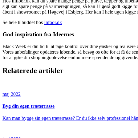
Hos Infloor.dk kan du spare mange penge på gulve, tæpper og tilbehør
sigt kan spare penge på varmeregningen, så kan I ligeså godt kigge fo
åbent i showroomet på Høgevej i Esbjerg. Her kan I hele ugen kigge fo
Se hele tilbuddet hos
Infoor.dk
God inspiration fra Ideernes
Black Week er din tid til at tage kontrol over dine ønsker og realisere 
Vores anbefalinger opdateres løbende, så besøg os ofte for at få de se
for at gøre din shoppingoplevelse endnu mere spændende og givende. G
Relaterede artikler
maj 2022
Byg din egen træterrasse
Kan man bygge sin egen træterrasse? Er du ikke selv professionel hå