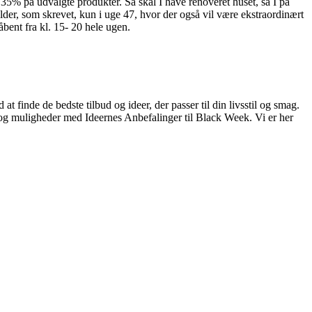
35% på udvalgte produkter. Så skal I have renoveret huset, så I på
der, som skrevet, kun i uge 47, hvor der også vil være ekstraordinært
bent fra kl. 15- 20 hele ugen.
t finde de bedste tilbud og ideer, der passer til din livsstil og smag.
er og muligheder med Ideernes Anbefalinger til Black Week. Vi er her