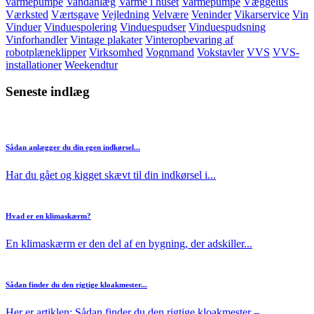
varmepumpe
Vandanlæg
Varme i huset
Varmepumpe
Væggelus
Værksted
Værtsgave
Vejledning
Velvære
Veninder
Vikarservice
Vin
Vinduer
Vinduespolering
Vinduespudser
Vinduespudsning
Vinforhandler
Vintage plakater
Vinteropbevaring af
robotplæneklipper
Virksomhed
Vognmand
Vokstavler
VVS
VVS-
installationer
Weekendtur
Seneste indlæg
Sådan anlægger du din egen indkørsel...
Har du gået og kigget skævt til din indkørsel i...
Hvad er en klimaskærm?
En klimaskærm er den del af en bygning, der adskiller...
Sådan finder du den rigtige kloakmester...
Her er artiklen: Sådan finder du den rigtige kloakmester –...