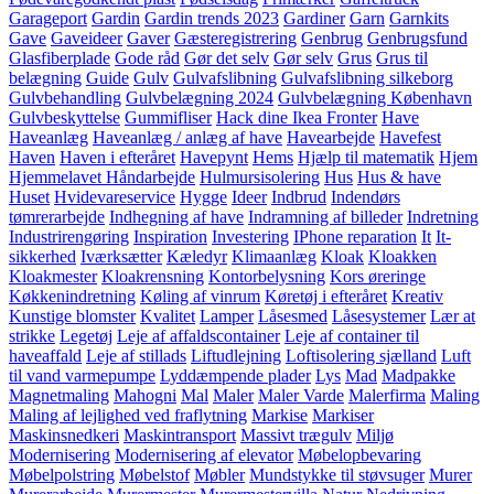
Garageport
Gardin
Gardin trends 2023
Gardiner
Garn
Garnkits
Gave
Gaveideer
Gaver
Gæsteregistrering
Genbrug
Genbrugsfund
Glasfiberplade
Gode råd
Gør det selv
Gør selv
Grus
Grus til
belægning
Guide
Gulv
Gulvafslibning
Gulvafslibning silkeborg
Gulvbehandling
Gulvbelægning 2024
Gulvbelægning København
Gulvbeskyttelse
Gummifliser
Hack dine Ikea Fronter
Have
Haveanlæg
Haveanlæg / anlæg af have
Havearbejde
Havefest
Haven
Haven i efteråret
Havepynt
Hems
Hjælp til matematik
Hjem
Hjemmelavet Håndarbejde
Hulmursisolering
Hus
Hus & have
Huset
Hvidevareservice
Hygge
Ideer
Indbrud
Indendørs
tømrerarbejde
Indhegning af have
Indramning af billeder
Indretning
Industrirengøring
Inspiration
Investering
IPhone reparation
It
It-
sikkerhed
Iværksætter
Kæledyr
Klimaanlæg
Kloak
Kloakken
Kloakmester
Kloakrensning
Kontorbelysning
Kors øreringe
Køkkenindretning
Køling af vinrum
Køretøj i efteråret
Kreativ
Kunstige blomster
Kvalitet
Lamper
Låsesmed
Låsesystemer
Lær at
strikke
Legetøj
Leje af affaldscontainer
Leje af container til
haveaffald
Leje af stillads
Liftudlejning
Loftisolering sjælland
Luft
til vand varmepumpe
Lyddæmpende plader
Lys
Mad
Madpakke
Magnetmaling
Mahogni
Mal
Maler
Maler Varde
Malerfirma
Maling
Maling af lejlighed ved fraflytning
Markise
Markiser
Maskinsnedkeri
Maskintransport
Massivt trægulv
Miljø
Modernisering
Modernisering af elevator
Møbelopbevaring
Møbelpolstring
Møbelstof
Møbler
Mundstykke til støvsuger
Murer