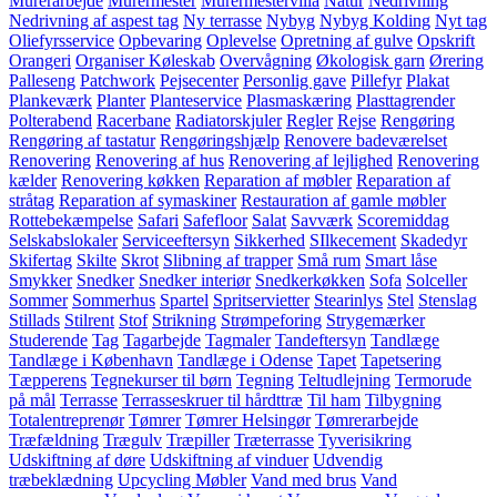
Murerarbejde
Murermester
Murermestervilla
Natur
Nedrivning
Nedrivning af aspest tag
Ny terrasse
Nybyg
Nybyg Kolding
Nyt tag
Oliefyrsservice
Opbevaring
Oplevelse
Opretning af gulve
Opskrift
Orangeri
Organiser Køleskab
Overvågning
Økologisk garn
Ørering
Palleseng
Patchwork
Pejsecenter
Personlig gave
Pillefyr
Plakat
Plankeværk
Planter
Planteservice
Plasmaskæring
Plasttagrender
Polterabend
Racerbane
Radiatorskjuler
Regler
Rejse
Rengøring
Rengøring af tastatur
Rengøringshjælp
Renovere badeværelset
Renovering
Renovering af hus
Renovering af lejlighed
Renovering
kælder
Renovering køkken
Reparation af møbler
Reparation af
stråtag
Reparation af symaskiner
Restauration af gamle møbler
Rottebekæmpelse
Safari
Safefloor
Salat
Savværk
Scoremiddag
Selskabslokaler
Serviceeftersyn
Sikkerhed
SIlkecement
Skadedyr
Skifertag
Skilte
Skrot
Slibning af trapper
Små rum
Smart låse
Smykker
Snedker
Snedker interiør
Snedkerkøkken
Sofa
Solceller
Sommer
Sommerhus
Spartel
Spritservietter
Stearinlys
Stel
Stenslag
Stillads
Stilrent
Stof
Strikning
Strømpeforing
Strygemærker
Studerende
Tag
Tagarbejde
Tagmaler
Tandeftersyn
Tandlæge
Tandlæge i København
Tandlæge i Odense
Tapet
Tapetsering
Tæpperens
Tegnekurser til børn
Tegning
Teltudlejning
Termorude
på mål
Terrasse
Terrasseskruer til hårdttræ
Til ham
Tilbygning
Totalentreprenør
Tømrer
Tømrer Helsingør
Tømrerarbejde
Træfældning
Trægulv
Træpiller
Træterrasse
Tyverisikring
Udskiftning af døre
Udskiftning af vinduer
Udvendig
træbeklædning
Upcycling Møbler
Vand med brus
Vand