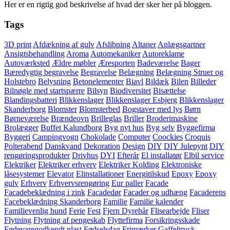
Her er en rigtig god beskrivelse af hvad der sker her på bloggen.
Tags
3D print
Afdækning af gulv
Afslibning
Altaner
Anlægsgartner
Ansigtsbehandling
Aroma
Automekaniker
Autoreklame
Autoværksted
Ældre møbler
Æresporten
Badeværelse
Bager
Bæredygtig begravelse
Begravelse
Belægning
Belægning Struer og
Holstebro
Belysning
Betonelementer
Biavl
Bildæk
Bilen
Billeder
Bilnøgle med startspærre
Bilsyn
Biodiversitet
Bisættelse
Blandingsbatteri
Blikkenslager
Blikkenslager Esbjerg
Blikkenslager
Skanderborg
Blomster
Blomsterbed
Bogstaver med lys
Børn
Børneværelse
Brændeovn
Brilleglas
Briller
Broderimaskine
Brolægger
Buffet Kalundborg
Byg nyt hus
Byg selv
Byggefirma
Byggeri
Campingvogn
Chokolade
Computer
Coockies
Croquis
Polterabend
Danskvand
Dekoration
Design
DIY
DIY Julepynt
DIY
rengøringsprodukter
Drivhus
DYI
Efterår
El installatør
Elbil service
Elektriker
Elektriker erhverv
Elektriker Kolding
Elektroniske
låsesystemer
Elevator
Elinstallationer
Energitilskud
Epoxy
Epoxy
gulv
Erhverv
Erhvervsrengøring
Eur paller
Facade
Facadebeklædning i zink
Facadedør
Facader og udhæng
Facaderens
Facebeklædning Skanderborg
Familie
Familie kalender
Familievenlig hund
Ferie
Fest
Fjern Dyrehår
Flisearbejde
Fliser
Flytning
Flytning af pengeskab
Flyttefirma
Forsikringsskade
Fødevaregodkendt plast
Fødselsdag
Frimærker
Gaffeltruck