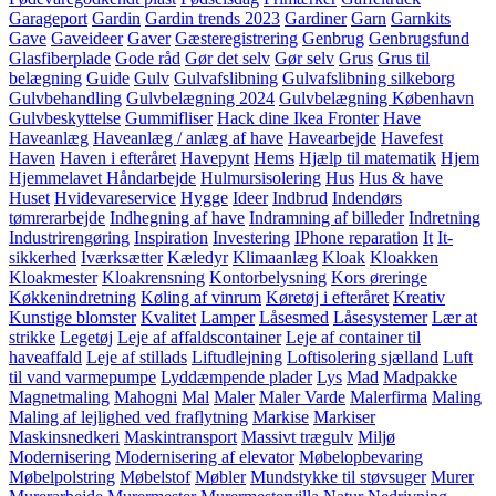
Garageport
Gardin
Gardin trends 2023
Gardiner
Garn
Garnkits
Gave
Gaveideer
Gaver
Gæsteregistrering
Genbrug
Genbrugsfund
Glasfiberplade
Gode råd
Gør det selv
Gør selv
Grus
Grus til
belægning
Guide
Gulv
Gulvafslibning
Gulvafslibning silkeborg
Gulvbehandling
Gulvbelægning 2024
Gulvbelægning København
Gulvbeskyttelse
Gummifliser
Hack dine Ikea Fronter
Have
Haveanlæg
Haveanlæg / anlæg af have
Havearbejde
Havefest
Haven
Haven i efteråret
Havepynt
Hems
Hjælp til matematik
Hjem
Hjemmelavet Håndarbejde
Hulmursisolering
Hus
Hus & have
Huset
Hvidevareservice
Hygge
Ideer
Indbrud
Indendørs
tømrerarbejde
Indhegning af have
Indramning af billeder
Indretning
Industrirengøring
Inspiration
Investering
IPhone reparation
It
It-
sikkerhed
Iværksætter
Kæledyr
Klimaanlæg
Kloak
Kloakken
Kloakmester
Kloakrensning
Kontorbelysning
Kors øreringe
Køkkenindretning
Køling af vinrum
Køretøj i efteråret
Kreativ
Kunstige blomster
Kvalitet
Lamper
Låsesmed
Låsesystemer
Lær at
strikke
Legetøj
Leje af affaldscontainer
Leje af container til
haveaffald
Leje af stillads
Liftudlejning
Loftisolering sjælland
Luft
til vand varmepumpe
Lyddæmpende plader
Lys
Mad
Madpakke
Magnetmaling
Mahogni
Mal
Maler
Maler Varde
Malerfirma
Maling
Maling af lejlighed ved fraflytning
Markise
Markiser
Maskinsnedkeri
Maskintransport
Massivt trægulv
Miljø
Modernisering
Modernisering af elevator
Møbelopbevaring
Møbelpolstring
Møbelstof
Møbler
Mundstykke til støvsuger
Murer