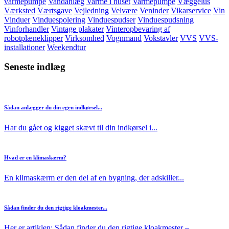
varmepumpe
Vandanlæg
Varme i huset
Varmepumpe
Væggelus
Værksted
Værtsgave
Vejledning
Velvære
Veninder
Vikarservice
Vin
Vinduer
Vinduespolering
Vinduespudser
Vinduespudsning
Vinforhandler
Vintage plakater
Vinteropbevaring af
robotplæneklipper
Virksomhed
Vognmand
Vokstavler
VVS
VVS-
installationer
Weekendtur
Seneste indlæg
Sådan anlægger du din egen indkørsel...
Har du gået og kigget skævt til din indkørsel i...
Hvad er en klimaskærm?
En klimaskærm er den del af en bygning, der adskiller...
Sådan finder du den rigtige kloakmester...
Her er artiklen: Sådan finder du den rigtige kloakmester –...