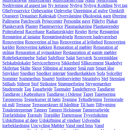
Murerarbejde
Murermester
Murermestervilla
Natur
Nedrivning
Nedrivning af aspest tag
Ny terrasse
Nybyg
Nybyg Kolding
Nyt tag
Oliefyrsservice
Opbevaring
Oplevelse
Opretning af gulve
Opskrift
Orangeri
Organiser Køleskab
Overvågning
Økologisk garn
Ørering
Palleseng
Patchwork
Pejsecenter
Personlig gave
Pillefyr
Plakat
Plankeværk
Planter
Planteservice
Plasmaskæring
Plasttagrender
Polterabend
Racerbane
Radiatorskjuler
Regler
Rejse
Rengøring
Rengøring af tastatur
Rengøringshjælp
Renovere badeværelset
Renovering
Renovering af hus
Renovering af lejlighed
Renovering
kælder
Renovering køkken
Reparation af møbler
Reparation af
stråtag
Reparation af symaskiner
Restauration af gamle møbler
Rottebekæmpelse
Safari
Safefloor
Salat
Savværk
Scoremiddag
Selskabslokaler
Serviceeftersyn
Sikkerhed
SIlkecement
Skadedyr
Skifertag
Skilte
Skrot
Slibning af trapper
Små rum
Smart låse
Smykker
Snedker
Snedker interiør
Snedkerkøkken
Sofa
Solceller
Sommer
Sommerhus
Spartel
Spritservietter
Stearinlys
Stel
Stenslag
Stillads
Stilrent
Stof
Strikning
Strømpeforing
Strygemærker
Studerende
Tag
Tagarbejde
Tagmaler
Tandeftersyn
Tandlæge
Tandlæge i København
Tandlæge i Odense
Tapet
Tapetsering
Tæpperens
Tegnekurser til børn
Tegning
Teltudlejning
Termorude
på mål
Terrasse
Terrasseskruer til hårdttræ
Til ham
Tilbygning
Totalentreprenør
Tømrer
Tømrer Helsingør
Tømrerarbejde
Træfældning
Trægulv
Træpiller
Træterrasse
Tyverisikring
Udskiftning af døre
Udskiftning af vinduer
Udvendig
træbeklædning
Upcycling Møbler
Vand med brus
Vand