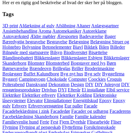
Her er en rigtig god beskrivelse af hvad der sker her på bloggen.
Tags
3D print
Afdækning af gulv
Afslibning
Altaner
Anlægsgartner
Ansigtsbehandling
Aroma
Automekaniker
Autoreklame
Autoværksted
Ældre møbler
Æresporten
Badeværelse
Bager
Bæredygtig begravelse
Begravelse
Belægning
Belægning Struer og
Holstebro
Belysning
Betonelementer
Biavl
Bildæk
Bilen
Billeder
Bilnøgle med startspærre
Bilsyn
Biodiversitet
Bisættelse
Blandingsbatteri
Blikkenslager
Blikkenslager Esbjerg
Blikkenslager
Skanderborg
Blomster
Blomsterbed
Bogstaver med lys
Børn
Børneværelse
Brændeovn
Brilleglas
Briller
Broderimaskine
Brolægger
Buffet Kalundborg
Byg nyt hus
Byg selv
Byggefirma
Byggeri
Campingvogn
Chokolade
Computer
Coockies
Croquis
Polterabend
Danskvand
Dekoration
Design
DIY
DIY Julepynt
DIY
rengøringsprodukter
Drivhus
DYI
Efterår
El installatør
Elbil service
Elektriker
Elektriker erhverv
Elektriker Kolding
Elektroniske
låsesystemer
Elevator
Elinstallationer
Energitilskud
Epoxy
Epoxy
gulv
Erhverv
Erhvervsrengøring
Eur paller
Facade
Facadebeklædning i zink
Facadedør
Facader og udhæng
Facaderens
Facebeklædning Skanderborg
Familie
Familie kalender
Familievenlig hund
Ferie
Fest
Fjern Dyrehår
Flisearbejde
Fliser
Flytning
Flytning af pengeskab
Flyttefirma
Forsikringsskade
Fødevaregodkendt plast
Fødselsdag
Frimærker
Gaffeltruck