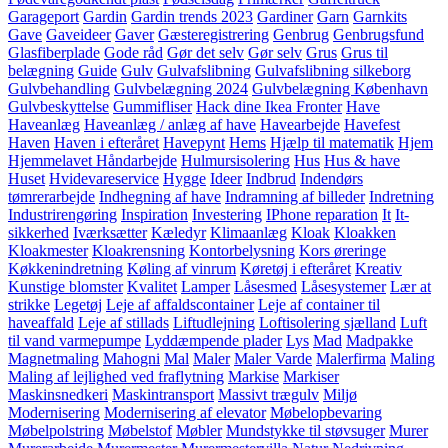
Garageport
Gardin
Gardin trends 2023
Gardiner
Garn
Garnkits
Gave
Gaveideer
Gaver
Gæsteregistrering
Genbrug
Genbrugsfund
Glasfiberplade
Gode råd
Gør det selv
Gør selv
Grus
Grus til
belægning
Guide
Gulv
Gulvafslibning
Gulvafslibning silkeborg
Gulvbehandling
Gulvbelægning 2024
Gulvbelægning København
Gulvbeskyttelse
Gummifliser
Hack dine Ikea Fronter
Have
Haveanlæg
Haveanlæg / anlæg af have
Havearbejde
Havefest
Haven
Haven i efteråret
Havepynt
Hems
Hjælp til matematik
Hjem
Hjemmelavet Håndarbejde
Hulmursisolering
Hus
Hus & have
Huset
Hvidevareservice
Hygge
Ideer
Indbrud
Indendørs
tømrerarbejde
Indhegning af have
Indramning af billeder
Indretning
Industrirengøring
Inspiration
Investering
IPhone reparation
It
It-
sikkerhed
Iværksætter
Kæledyr
Klimaanlæg
Kloak
Kloakken
Kloakmester
Kloakrensning
Kontorbelysning
Kors øreringe
Køkkenindretning
Køling af vinrum
Køretøj i efteråret
Kreativ
Kunstige blomster
Kvalitet
Lamper
Låsesmed
Låsesystemer
Lær at
strikke
Legetøj
Leje af affaldscontainer
Leje af container til
haveaffald
Leje af stillads
Liftudlejning
Loftisolering sjælland
Luft
til vand varmepumpe
Lyddæmpende plader
Lys
Mad
Madpakke
Magnetmaling
Mahogni
Mal
Maler
Maler Varde
Malerfirma
Maling
Maling af lejlighed ved fraflytning
Markise
Markiser
Maskinsnedkeri
Maskintransport
Massivt trægulv
Miljø
Modernisering
Modernisering af elevator
Møbelopbevaring
Møbelpolstring
Møbelstof
Møbler
Mundstykke til støvsuger
Murer