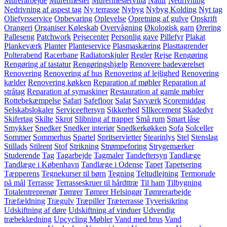
Murerarbejde
Murermester
Murermestervilla
Natur
Nedrivning
Nedrivning af aspest tag
Ny terrasse
Nybyg
Nybyg Kolding
Nyt tag
Oliefyrsservice
Opbevaring
Oplevelse
Opretning af gulve
Opskrift
Orangeri
Organiser Køleskab
Overvågning
Økologisk garn
Ørering
Palleseng
Patchwork
Pejsecenter
Personlig gave
Pillefyr
Plakat
Plankeværk
Planter
Planteservice
Plasmaskæring
Plasttagrender
Polterabend
Racerbane
Radiatorskjuler
Regler
Rejse
Rengøring
Rengøring af tastatur
Rengøringshjælp
Renovere badeværelset
Renovering
Renovering af hus
Renovering af lejlighed
Renovering
kælder
Renovering køkken
Reparation af møbler
Reparation af
stråtag
Reparation af symaskiner
Restauration af gamle møbler
Rottebekæmpelse
Safari
Safefloor
Salat
Savværk
Scoremiddag
Selskabslokaler
Serviceeftersyn
Sikkerhed
SIlkecement
Skadedyr
Skifertag
Skilte
Skrot
Slibning af trapper
Små rum
Smart låse
Smykker
Snedker
Snedker interiør
Snedkerkøkken
Sofa
Solceller
Sommer
Sommerhus
Spartel
Spritservietter
Stearinlys
Stel
Stenslag
Stillads
Stilrent
Stof
Strikning
Strømpeforing
Strygemærker
Studerende
Tag
Tagarbejde
Tagmaler
Tandeftersyn
Tandlæge
Tandlæge i København
Tandlæge i Odense
Tapet
Tapetsering
Tæpperens
Tegnekurser til børn
Tegning
Teltudlejning
Termorude
på mål
Terrasse
Terrasseskruer til hårdttræ
Til ham
Tilbygning
Totalentreprenør
Tømrer
Tømrer Helsingør
Tømrerarbejde
Træfældning
Trægulv
Træpiller
Træterrasse
Tyverisikring
Udskiftning af døre
Udskiftning af vinduer
Udvendig
træbeklædning
Upcycling Møbler
Vand med brus
Vand