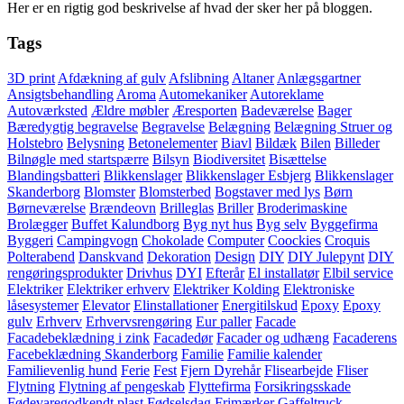
Her er en rigtig god beskrivelse af hvad der sker her på bloggen.
Tags
3D print
Afdækning af gulv
Afslibning
Altaner
Anlægsgartner
Ansigtsbehandling
Aroma
Automekaniker
Autoreklame
Autoværksted
Ældre møbler
Æresporten
Badeværelse
Bager
Bæredygtig begravelse
Begravelse
Belægning
Belægning Struer og
Holstebro
Belysning
Betonelementer
Biavl
Bildæk
Bilen
Billeder
Bilnøgle med startspærre
Bilsyn
Biodiversitet
Bisættelse
Blandingsbatteri
Blikkenslager
Blikkenslager Esbjerg
Blikkenslager
Skanderborg
Blomster
Blomsterbed
Bogstaver med lys
Børn
Børneværelse
Brændeovn
Brilleglas
Briller
Broderimaskine
Brolægger
Buffet Kalundborg
Byg nyt hus
Byg selv
Byggefirma
Byggeri
Campingvogn
Chokolade
Computer
Coockies
Croquis
Polterabend
Danskvand
Dekoration
Design
DIY
DIY Julepynt
DIY
rengøringsprodukter
Drivhus
DYI
Efterår
El installatør
Elbil service
Elektriker
Elektriker erhverv
Elektriker Kolding
Elektroniske
låsesystemer
Elevator
Elinstallationer
Energitilskud
Epoxy
Epoxy
gulv
Erhverv
Erhvervsrengøring
Eur paller
Facade
Facadebeklædning i zink
Facadedør
Facader og udhæng
Facaderens
Facebeklædning Skanderborg
Familie
Familie kalender
Familievenlig hund
Ferie
Fest
Fjern Dyrehår
Flisearbejde
Fliser
Flytning
Flytning af pengeskab
Flyttefirma
Forsikringsskade
Fødevaregodkendt plast
Fødselsdag
Frimærker
Gaffeltruck