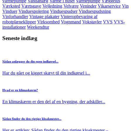
varmepumpe
Vandanlæg
Varme i huset
Varmepumpe
Væggelus
Værksted
Værtsgave
Vejledning
Velvære
Veninder
Vikarservice
Vin
Vinduer
Vinduespolering
Vinduespudser
Vinduespudsning
Vinforhandler
Vintage plakater
Vinteropbevaring af
robotplæneklipper
Virksomhed
Vognmand
Vokstavler
VVS
VVS-
installationer
Weekendtur
Seneste indlæg
Sådan anlægger du din egen indkørsel...
Har du gået og kigget skævt til din indkørsel i...
Hvad er en klimaskærm?
En klimaskærm er den del af en bygning, der adskiller...
Sådan finder du den rigtige kloakmester...
Her er artiklen: Sådan finder du den rigtige kloakmester –...