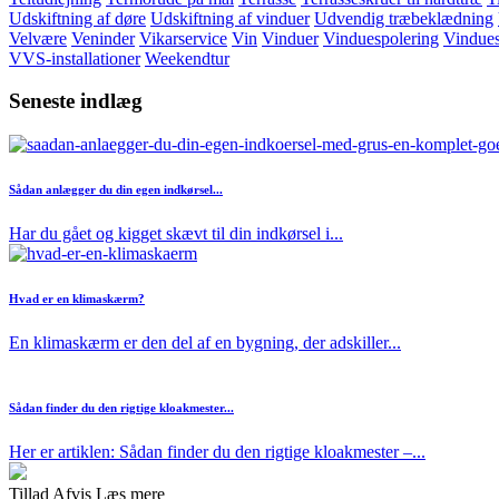
Udskiftning af døre
Udskiftning af vinduer
Udvendig træbeklædning
Velvære
Veninder
Vikarservice
Vin
Vinduer
Vinduespolering
Vindue
VVS-installationer
Weekendtur
Seneste indlæg
Sådan anlægger du din egen indkørsel...
Har du gået og kigget skævt til din indkørsel i...
Hvad er en klimaskærm?
En klimaskærm er den del af en bygning, der adskiller...
Sådan finder du den rigtige kloakmester...
Her er artiklen: Sådan finder du den rigtige kloakmester –...
Tillad
Afvis
Læs mere