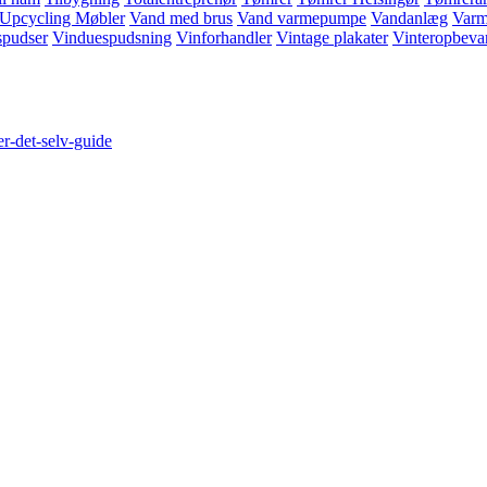
Upcycling Møbler
Vand med brus
Vand varmepumpe
Vandanlæg
Varm
spudser
Vinduespudsning
Vinforhandler
Vintage plakater
Vinteropbevar