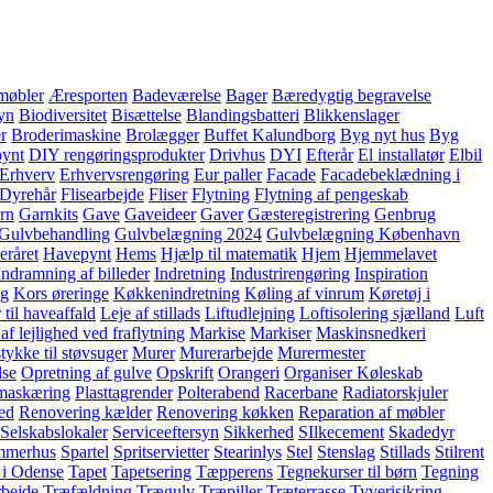
møbler
Æresporten
Badeværelse
Bager
Bæredygtig begravelse
yn
Biodiversitet
Bisættelse
Blandingsbatteri
Blikkenslager
er
Broderimaskine
Brolægger
Buffet Kalundborg
Byg nyt hus
Byg
pynt
DIY rengøringsprodukter
Drivhus
DYI
Efterår
El installatør
Elbil
Erhverv
Erhvervsrengøring
Eur paller
Facade
Facadebeklædning i
 Dyrehår
Flisearbejde
Fliser
Flytning
Flytning af pengeskab
rn
Garnkits
Gave
Gaveideer
Gaver
Gæsteregistrering
Genbrug
Gulvbehandling
Gulvbelægning 2024
Gulvbelægning København
eråret
Havepynt
Hems
Hjælp til matematik
Hjem
Hjemmelavet
Indramning af billeder
Indretning
Industrirengøring
Inspiration
ng
Kors øreringe
Køkkenindretning
Køling af vinrum
Køretøj i
 til haveaffald
Leje af stillads
Liftudlejning
Loftisolering sjælland
Luft
af lejlighed ved fraflytning
Markise
Markiser
Maskinsnedkeri
ykke til støvsuger
Murer
Murerarbejde
Murermester
lse
Opretning af gulve
Opskrift
Orangeri
Organiser Køleskab
maskæring
Plasttagrender
Polterabend
Racerbane
Radiatorskjuler
hed
Renovering kælder
Renovering køkken
Reparation af møbler
Selskabslokaler
Serviceeftersyn
Sikkerhed
SIlkecement
Skadedyr
mmerhus
Spartel
Spritservietter
Stearinlys
Stel
Stenslag
Stillads
Stilrent
 i Odense
Tapet
Tapetsering
Tæpperens
Tegnekurser til børn
Tegning
bejde
Træfældning
Trægulv
Træpiller
Træterrasse
Tyverisikring