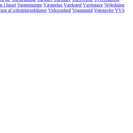
e i huset
Varmepumpe
Væggelus
Værksted
Værtsgave
Vejledning
ing af robotplæneklipper
Virksomhed
Vognmand
Vokstavler
VVS