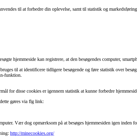
endes til at forbedre din oplevelse, samt til statistik og markedsføring
besøgte hjemmeside kan registrere, at den besøgendes computer, smartpho
ruges til at identificere tidligere besøgende og føre statistik over b
in-funktion.
rmål for disse cookies er igennem statistik at kunne forbedre hjemmesi
ette gøres via flg link:
computer. Vær dog opmærksom på at besøges hjemmesiden igen inden for 
dning:
http://minecookies.org/