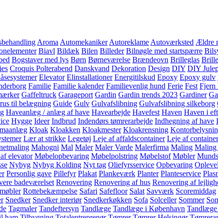
sbehandling
Aroma
Automekaniker
Autoreklame
Autoværksted
Ældre 
onelementer
Biavl
Bildæk
Bilen
Billeder
Bilnøgle med startspærre
Bils
bed
Bogstaver med lys
Børn
Børneværelse
Brændeovn
Brilleglas
Brill
ies
Croquis Polterabend
Danskvand
Dekoration
Design
DIY
DIY Jule
låsesystemer
Elevator
Elinstallationer
Energitilskud
Epoxy
Epoxy gulv
nderborg
Familie
Familie kalender
Familievenlig hund
Ferie
Fest
Fjern
mærker
Gaffeltruck
Garageport
Gardin
Gardin trends 2023
Gardiner
Ga
rus til belægning
Guide
Gulv
Gulvafslibning
Gulvafslibning silkeborg
g
Haveanlæg / anlæg af have
Havearbejde
Havefest
Haven
Haven i eft
ice
Hygge
Ideer
Indbrud
Indendørs tømrerarbejde
Indhegning af have
imaanlæg
Kloak
Kloakken
Kloakmester
Kloakrensning
Kontorbelysni
ystemer
Lær at strikke
Legetøj
Leje af affaldscontainer
Leje af container
etmaling
Mahogni
Mal
Maler
Maler Varde
Malerfirma
Maling
Maling 
af elevator
Møbelopbevaring
Møbelpolstring
Møbelstof
Møbler
Mundst
sse
Nybyg
Nybyg Kolding
Nyt tag
Oliefyrsservice
Opbevaring
Opleve
er
Personlig gave
Pillefyr
Plakat
Plankeværk
Planter
Planteservice
Plas
ere badeværelset
Renovering
Renovering af hus
Renovering af lejlig
 møbler
Rottebekæmpelse
Safari
Safefloor
Salat
Savværk
Scoremiddag
r
Snedker
Snedker interiør
Snedkerkøkken
Sofa
Solceller
Sommer
So
de
Tagmaler
Tandeftersyn
Tandlæge
Tandlæge i København
Tandlæge
il ham
Tilbygning
Totalentreprenør
Tømrer
Tømrer Helsingør
Tømrerar