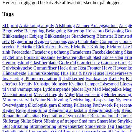
Her er en rigtig god beskrivelse af hvad der sker her på bloggen.
Tags
3D print
Afdækning af gulv
Afslibning
Altaner
Anlægsgartner
Ansigt
Begravelse
Belægning
Belægning Struer og Holstebro
Belysning
Bet
Blikkenslager Esbjerg
Blikkenslager Skanderborg
Blomster
Blomster
selv
Byggefirma
Byggeri
Campingvogn
Chokolade
Computer
Coock
service
Elektriker
Elektriker erhverv
Elektriker Kolding
Elektroniske 
zink
Facadedør
Facader og udhæng
Facaderens
Facebeklædning Ska
Flyttefirma
Forsikringsskade
Fødevaregodkendt plast
Fødselsdag
Fri
Genbrugsfund
Glasfiberplade
Gode råd
Gør det selv
Gør selv
Grus
G
Gulvbeskyttelse
Gummifliser
Hack dine Ikea Fronter
Have
Haveanlæ
Håndarbejde
Hulmursisolering
Hus
Hus & have
Huset
Hvidevareserv
Investering
IPhone reparation
It
It-sikkerhed
Iværksætter
Kæledyr
Kl
efteråret
Kreativ
Kunstige blomster
Kvalitet
Lamper
Låsesmed
Låses
til vand varmepumpe
Lyddæmpende plader
Lys
Mad
Madpakke
Magn
Maskintransport
Massivt trægulv
Miljø
Modernisering
Modernisering 
Murermestervilla
Natur
Nedrivning
Nedrivning af aspest tag
Ny terra
Overvågning
Økologisk garn
Ørering
Palleseng
Patchwork
Pejsecent
Regler
Rejse
Rengøring
Rengøring af tastatur
Rengøringshjælp
Renov
Reparation af stråtag
Reparation af symaskiner
Restauration af gamle
Skifertag
Skilte
Skrot
Slibning af trapper
Små rum
Smart låse
Smykke
Stof
Strikning
Strømpeforing
Strygemærker
Studerende
Tag
Tagarbej
Teltudlejning
Termorude på mål
Terrasse
Terrasseskruer til hårdttræ
T