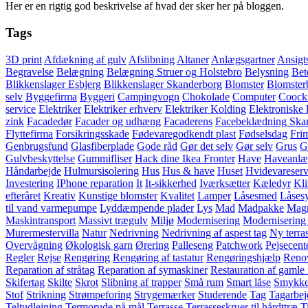
Her er en rigtig god beskrivelse af hvad der sker her på bloggen.
Tags
3D print
Afdækning af gulv
Afslibning
Altaner
Anlægsgartner
Ansigt
Begravelse
Belægning
Belægning Struer og Holstebro
Belysning
Bet
Blikkenslager Esbjerg
Blikkenslager Skanderborg
Blomster
Blomster
selv
Byggefirma
Byggeri
Campingvogn
Chokolade
Computer
Coock
service
Elektriker
Elektriker erhverv
Elektriker Kolding
Elektroniske 
zink
Facadedør
Facader og udhæng
Facaderens
Facebeklædning Ska
Flyttefirma
Forsikringsskade
Fødevaregodkendt plast
Fødselsdag
Fri
Genbrugsfund
Glasfiberplade
Gode råd
Gør det selv
Gør selv
Grus
G
Gulvbeskyttelse
Gummifliser
Hack dine Ikea Fronter
Have
Haveanlæ
Håndarbejde
Hulmursisolering
Hus
Hus & have
Huset
Hvidevareserv
Investering
IPhone reparation
It
It-sikkerhed
Iværksætter
Kæledyr
Kl
efteråret
Kreativ
Kunstige blomster
Kvalitet
Lamper
Låsesmed
Låses
til vand varmepumpe
Lyddæmpende plader
Lys
Mad
Madpakke
Magn
Maskintransport
Massivt trægulv
Miljø
Modernisering
Modernisering 
Murermestervilla
Natur
Nedrivning
Nedrivning af aspest tag
Ny terra
Overvågning
Økologisk garn
Ørering
Palleseng
Patchwork
Pejsecent
Regler
Rejse
Rengøring
Rengøring af tastatur
Rengøringshjælp
Renov
Reparation af stråtag
Reparation af symaskiner
Restauration af gamle
Skifertag
Skilte
Skrot
Slibning af trapper
Små rum
Smart låse
Smykke
Stof
Strikning
Strømpeforing
Strygemærker
Studerende
Tag
Tagarbej
Teltudlejning
Termorude på mål
Terrasse
Terrasseskruer til hårdttræ
T