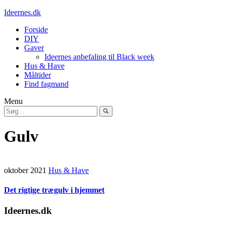
Ideernes.dk
Forside
DIY
Gaver
Ideernes anbefaling til Black week
Hus & Have
Måltider
Find fagmand
Menu
Gulv
oktober 2021
Hus & Have
Det rigtige trægulv i hjemmet
Ideernes.dk