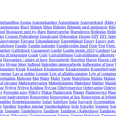
sbehandling
Aroma
Automekaniker
Autoreklame
Autoværksted
Ældre 
onelementer
Biavl
Bildæk
Bilen
Billeder
Bilnøgle med startspærre
Bils
bed
Bogstaver med lys
Børn
Børneværelse
Brændeovn
Brilleglas
Brill
ies
Croquis Polterabend
Danskvand
Dekoration
Design
DIY
DIY Jule
låsesystemer
Elevator
Elinstallationer
Energitilskud
Epoxy
Epoxy gulv
nderborg
Familie
Familie kalender
Familievenlig hund
Ferie
Fest
Fjern
mærker
Gaffeltruck
Garageport
Gardin
Gardin trends 2023
Gardiner
Ga
rus til belægning
Guide
Gulv
Gulvafslibning
Gulvafslibning silkeborg
g
Haveanlæg / anlæg af have
Havearbejde
Havefest
Haven
Haven i eft
ice
Hygge
Ideer
Indbrud
Indendørs tømrerarbejde
Indhegning af have
imaanlæg
Kloak
Kloakken
Kloakmester
Kloakrensning
Kontorbelysni
ystemer
Lær at strikke
Legetøj
Leje af affaldscontainer
Leje af container
etmaling
Mahogni
Mal
Maler
Maler Varde
Malerfirma
Maling
Maling 
af elevator
Møbelopbevaring
Møbelpolstring
Møbelstof
Møbler
Mundst
sse
Nybyg
Nybyg Kolding
Nyt tag
Oliefyrsservice
Opbevaring
Opleve
er
Personlig gave
Pillefyr
Plakat
Plankeværk
Planter
Planteservice
Plas
ere badeværelset
Renovering
Renovering af hus
Renovering af lejlig
 møbler
Rottebekæmpelse
Safari
Safefloor
Salat
Savværk
Scoremiddag
r
Snedker
Snedker interiør
Snedkerkøkken
Sofa
Solceller
Sommer
So
de
Tagmaler
Tandeftersyn
Tandlæge
Tandlæge i København
Tandlæge
il ham
Tilbygning
Totalentreprenør
Tømrer
Tømrer Helsingør
Tømrerar