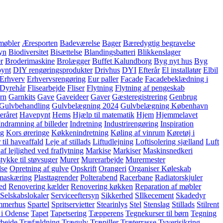
møbler
Æresporten
Badeværelse
Bager
Bæredygtig begravelse
yn
Biodiversitet
Bisættelse
Blandingsbatteri
Blikkenslager
er
Broderimaskine
Brolægger
Buffet Kalundborg
Byg nyt hus
Byg
pynt
DIY rengøringsprodukter
Drivhus
DYI
Efterår
El installatør
Elbil
Erhverv
Erhvervsrengøring
Eur paller
Facade
Facadebeklædning i
 Dyrehår
Flisearbejde
Fliser
Flytning
Flytning af pengeskab
rn
Garnkits
Gave
Gaveideer
Gaver
Gæsteregistrering
Genbrug
Gulvbehandling
Gulvbelægning 2024
Gulvbelægning København
eråret
Havepynt
Hems
Hjælp til matematik
Hjem
Hjemmelavet
Indramning af billeder
Indretning
Industrirengøring
Inspiration
ng
Kors øreringe
Køkkenindretning
Køling af vinrum
Køretøj i
 til haveaffald
Leje af stillads
Liftudlejning
Loftisolering sjælland
Luft
af lejlighed ved fraflytning
Markise
Markiser
Maskinsnedkeri
ykke til støvsuger
Murer
Murerarbejde
Murermester
lse
Opretning af gulve
Opskrift
Orangeri
Organiser Køleskab
maskæring
Plasttagrender
Polterabend
Racerbane
Radiatorskjuler
hed
Renovering kælder
Renovering køkken
Reparation af møbler
Selskabslokaler
Serviceeftersyn
Sikkerhed
SIlkecement
Skadedyr
mmerhus
Spartel
Spritservietter
Stearinlys
Stel
Stenslag
Stillads
Stilrent
 i Odense
Tapet
Tapetsering
Tæpperens
Tegnekurser til børn
Tegning
bejde
Træfældning
Trægulv
Træpiller
Træterrasse
Tyverisikring