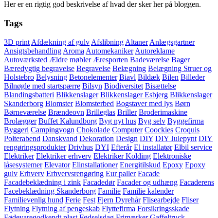
Her er en rigtig god beskrivelse af hvad der sker her på bloggen.
Tags
3D print
Afdækning af gulv
Afslibning
Altaner
Anlægsgartner
Ansigtsbehandling
Aroma
Automekaniker
Autoreklame
Autoværksted
Ældre møbler
Æresporten
Badeværelse
Bager
Bæredygtig begravelse
Begravelse
Belægning
Belægning Struer og
Holstebro
Belysning
Betonelementer
Biavl
Bildæk
Bilen
Billeder
Bilnøgle med startspærre
Bilsyn
Biodiversitet
Bisættelse
Blandingsbatteri
Blikkenslager
Blikkenslager Esbjerg
Blikkenslager
Skanderborg
Blomster
Blomsterbed
Bogstaver med lys
Børn
Børneværelse
Brændeovn
Brilleglas
Briller
Broderimaskine
Brolægger
Buffet Kalundborg
Byg nyt hus
Byg selv
Byggefirma
Byggeri
Campingvogn
Chokolade
Computer
Coockies
Croquis
Polterabend
Danskvand
Dekoration
Design
DIY
DIY Julepynt
DIY
rengøringsprodukter
Drivhus
DYI
Efterår
El installatør
Elbil service
Elektriker
Elektriker erhverv
Elektriker Kolding
Elektroniske
låsesystemer
Elevator
Elinstallationer
Energitilskud
Epoxy
Epoxy
gulv
Erhverv
Erhvervsrengøring
Eur paller
Facade
Facadebeklædning i zink
Facadedør
Facader og udhæng
Facaderens
Facebeklædning Skanderborg
Familie
Familie kalender
Familievenlig hund
Ferie
Fest
Fjern Dyrehår
Flisearbejde
Fliser
Flytning
Flytning af pengeskab
Flyttefirma
Forsikringsskade
Fødevaregodkendt plast
Fødselsdag
Frimærker
Gaffeltruck