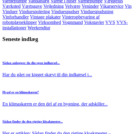
varmepumpe
Vandanlæg
Varme i huset
Varmepumpe
Væggelus
Værksted
Værtsgave
Vejledning
Velvære
Veninder
Vikarservice
Vin
Vinduer
Vinduespolering
Vinduespudser
Vinduespudsning
Vinforhandler
Vintage plakater
Vinteropbevaring af
robotplæneklipper
Virksomhed
Vognmand
Vokstavler
VVS
VVS-
installationer
Weekendtur
Seneste indlæg
Sådan anlægger du din egen indkørsel...
Har du gået og kigget skævt til din indkørsel i...
Hvad er en klimaskærm?
En klimaskærm er den del af en bygning, der adskiller...
Sådan finder du den rigtige kloakmester...
Her er artiklen: Sådan finder du den rigtige kloakmester –...