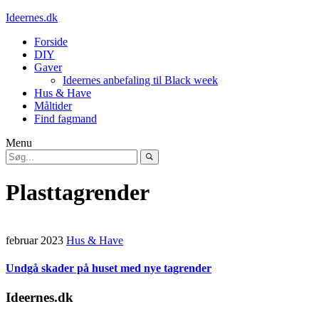
Ideernes.dk
Forside
DIY
Gaver
Ideernes anbefaling til Black week
Hus & Have
Måltider
Find fagmand
Menu
Plasttagrender
februar 2023
Hus & Have
Undgå skader på huset med nye tagrender
Ideernes.dk