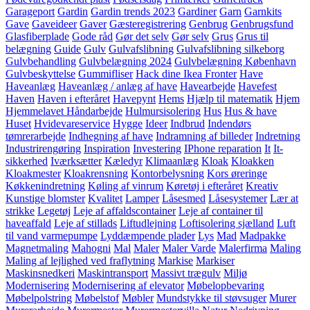
Garageport
Gardin
Gardin trends 2023
Gardiner
Garn
Garnkits
Gave
Gaveideer
Gaver
Gæsteregistrering
Genbrug
Genbrugsfund
Glasfiberplade
Gode råd
Gør det selv
Gør selv
Grus
Grus til
belægning
Guide
Gulv
Gulvafslibning
Gulvafslibning silkeborg
Gulvbehandling
Gulvbelægning 2024
Gulvbelægning København
Gulvbeskyttelse
Gummifliser
Hack dine Ikea Fronter
Have
Haveanlæg
Haveanlæg / anlæg af have
Havearbejde
Havefest
Haven
Haven i efteråret
Havepynt
Hems
Hjælp til matematik
Hjem
Hjemmelavet Håndarbejde
Hulmursisolering
Hus
Hus & have
Huset
Hvidevareservice
Hygge
Ideer
Indbrud
Indendørs
tømrerarbejde
Indhegning af have
Indramning af billeder
Indretning
Industrirengøring
Inspiration
Investering
IPhone reparation
It
It-
sikkerhed
Iværksætter
Kæledyr
Klimaanlæg
Kloak
Kloakken
Kloakmester
Kloakrensning
Kontorbelysning
Kors øreringe
Køkkenindretning
Køling af vinrum
Køretøj i efteråret
Kreativ
Kunstige blomster
Kvalitet
Lamper
Låsesmed
Låsesystemer
Lær at
strikke
Legetøj
Leje af affaldscontainer
Leje af container til
haveaffald
Leje af stillads
Liftudlejning
Loftisolering sjælland
Luft
til vand varmepumpe
Lyddæmpende plader
Lys
Mad
Madpakke
Magnetmaling
Mahogni
Mal
Maler
Maler Varde
Malerfirma
Maling
Maling af lejlighed ved fraflytning
Markise
Markiser
Maskinsnedkeri
Maskintransport
Massivt trægulv
Miljø
Modernisering
Modernisering af elevator
Møbelopbevaring
Møbelpolstring
Møbelstof
Møbler
Mundstykke til støvsuger
Murer