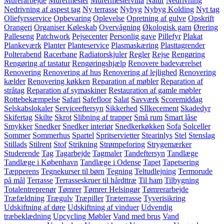
Murerarbejde
Murermester
Murermestervilla
Natur
Nedrivning
Nedrivning af aspest tag
Ny terrasse
Nybyg
Nybyg Kolding
Nyt tag
Oliefyrsservice
Opbevaring
Oplevelse
Opretning af gulve
Opskrift
Orangeri
Organiser Køleskab
Overvågning
Økologisk garn
Ørering
Palleseng
Patchwork
Pejsecenter
Personlig gave
Pillefyr
Plakat
Plankeværk
Planter
Planteservice
Plasmaskæring
Plasttagrender
Polterabend
Racerbane
Radiatorskjuler
Regler
Rejse
Rengøring
Rengøring af tastatur
Rengøringshjælp
Renovere badeværelset
Renovering
Renovering af hus
Renovering af lejlighed
Renovering
kælder
Renovering køkken
Reparation af møbler
Reparation af
stråtag
Reparation af symaskiner
Restauration af gamle møbler
Rottebekæmpelse
Safari
Safefloor
Salat
Savværk
Scoremiddag
Selskabslokaler
Serviceeftersyn
Sikkerhed
SIlkecement
Skadedyr
Skifertag
Skilte
Skrot
Slibning af trapper
Små rum
Smart låse
Smykker
Snedker
Snedker interiør
Snedkerkøkken
Sofa
Solceller
Sommer
Sommerhus
Spartel
Spritservietter
Stearinlys
Stel
Stenslag
Stillads
Stilrent
Stof
Strikning
Strømpeforing
Strygemærker
Studerende
Tag
Tagarbejde
Tagmaler
Tandeftersyn
Tandlæge
Tandlæge i København
Tandlæge i Odense
Tapet
Tapetsering
Tæpperens
Tegnekurser til børn
Tegning
Teltudlejning
Termorude
på mål
Terrasse
Terrasseskruer til hårdttræ
Til ham
Tilbygning
Totalentreprenør
Tømrer
Tømrer Helsingør
Tømrerarbejde
Træfældning
Trægulv
Træpiller
Træterrasse
Tyverisikring
Udskiftning af døre
Udskiftning af vinduer
Udvendig
træbeklædning
Upcycling Møbler
Vand med brus
Vand