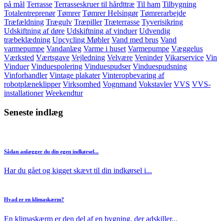
på mål
Terrasse
Terrasseskruer til hårdttræ
Til ham
Tilbygning
Totalentreprenør
Tømrer
Tømrer Helsingør
Tømrerarbejde
Træfældning
Trægulv
Træpiller
Træterrasse
Tyverisikring
Udskiftning af døre
Udskiftning af vinduer
Udvendig
træbeklædning
Upcycling Møbler
Vand med brus
Vand
varmepumpe
Vandanlæg
Varme i huset
Varmepumpe
Væggelus
Værksted
Værtsgave
Vejledning
Velvære
Veninder
Vikarservice
Vin
Vinduer
Vinduespolering
Vinduespudser
Vinduespudsning
Vinforhandler
Vintage plakater
Vinteropbevaring af
robotplæneklipper
Virksomhed
Vognmand
Vokstavler
VVS
VVS-
installationer
Weekendtur
Seneste indlæg
Sådan anlægger du din egen indkørsel...
Har du gået og kigget skævt til din indkørsel i...
Hvad er en klimaskærm?
En klimaskærm er den del af en bygning, der adskiller...