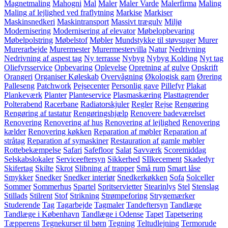
Magnetmaling
Mahogni
Mal
Maler
Maler Varde
Malerfirma
Maling
Maling af lejlighed ved fraflytning
Markise
Markiser
Maskinsnedkeri
Maskintransport
Massivt trægulv
Miljø
Modernisering
Modernisering af elevator
Møbelopbevaring
Møbelpolstring
Møbelstof
Møbler
Mundstykke til støvsuger
Murer
Murerarbejde
Murermester
Murermestervilla
Natur
Nedrivning
Nedrivning af aspest tag
Ny terrasse
Nybyg
Nybyg Kolding
Nyt tag
Oliefyrsservice
Opbevaring
Oplevelse
Opretning af gulve
Opskrift
Orangeri
Organiser Køleskab
Overvågning
Økologisk garn
Ørering
Palleseng
Patchwork
Pejsecenter
Personlig gave
Pillefyr
Plakat
Plankeværk
Planter
Planteservice
Plasmaskæring
Plasttagrender
Polterabend
Racerbane
Radiatorskjuler
Regler
Rejse
Rengøring
Rengøring af tastatur
Rengøringshjælp
Renovere badeværelset
Renovering
Renovering af hus
Renovering af lejlighed
Renovering
kælder
Renovering køkken
Reparation af møbler
Reparation af
stråtag
Reparation af symaskiner
Restauration af gamle møbler
Rottebekæmpelse
Safari
Safefloor
Salat
Savværk
Scoremiddag
Selskabslokaler
Serviceeftersyn
Sikkerhed
SIlkecement
Skadedyr
Skifertag
Skilte
Skrot
Slibning af trapper
Små rum
Smart låse
Smykker
Snedker
Snedker interiør
Snedkerkøkken
Sofa
Solceller
Sommer
Sommerhus
Spartel
Spritservietter
Stearinlys
Stel
Stenslag
Stillads
Stilrent
Stof
Strikning
Strømpeforing
Strygemærker
Studerende
Tag
Tagarbejde
Tagmaler
Tandeftersyn
Tandlæge
Tandlæge i København
Tandlæge i Odense
Tapet
Tapetsering
Tæpperens
Tegnekurser til børn
Tegning
Teltudlejning
Termorude