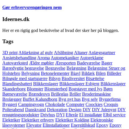
Gør erhvervsrengøringen nem
Ideernes.dk
Her er en rigtig god beskrivelse af hvad der sker her på bloggen.
Tags
3D print
Afdækning af gulv
Afslibning
Altaner
Anlægsgartner
Ansigtsbehandling
Aroma
Automekaniker
Autoreklame
Autoværksted
Ældre møbler
Æresporten
Badeværelse
Bager
Bæredygtig begravelse
Begravelse
Belægning
Belægning Struer og
Holstebro
Belysning
Betonelementer
Biavl
Bildæk
Bilen
Billeder
Bilnøgle med startspærre
Bilsyn
Biodiversitet
Bisættelse
Blandingsbatteri
Blikkenslager
Blikkenslager Esbjerg
Blikkenslager
Skanderborg
Blomster
Blomsterbed
Bogstaver med lys
Børn
Børneværelse
Brændeovn
Brilleglas
Briller
Broderimaskine
Brolægger
Buffet Kalundborg
Byg nyt hus
Byg selv
Byggefirma
Byggeri
Campingvogn
Chokolade
Computer
Coockies
Croquis
Polterabend
Danskvand
Dekoration
Design
DIY
DIY Julepynt
DIY
rengøringsprodukter
Drivhus
DYI
Efterår
El installatør
Elbil service
Elektriker
Elektriker erhverv
Elektriker Kolding
Elektroniske
låsesystemer
Elevator
Elinstallationer
Energitilskud
Epoxy
Epoxy