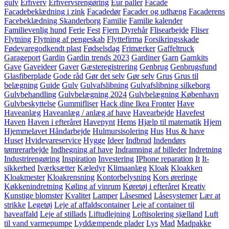
gulv
Erhverv
Erhvervsrengøring
Eur paller
Facade
Facadebeklædning i zink
Facadedør
Facader og udhæng
Facaderens
Facebeklædning Skanderborg
Familie
Familie kalender
Familievenlig hund
Ferie
Fest
Fjern Dyrehår
Flisearbejde
Fliser
Flytning
Flytning af pengeskab
Flyttefirma
Forsikringsskade
Fødevaregodkendt plast
Fødselsdag
Frimærker
Gaffeltruck
Garageport
Gardin
Gardin trends 2023
Gardiner
Garn
Garnkits
Gave
Gaveideer
Gaver
Gæsteregistrering
Genbrug
Genbrugsfund
Glasfiberplade
Gode råd
Gør det selv
Gør selv
Grus
Grus til
belægning
Guide
Gulv
Gulvafslibning
Gulvafslibning silkeborg
Gulvbehandling
Gulvbelægning 2024
Gulvbelægning København
Gulvbeskyttelse
Gummifliser
Hack dine Ikea Fronter
Have
Haveanlæg
Haveanlæg / anlæg af have
Havearbejde
Havefest
Haven
Haven i efteråret
Havepynt
Hems
Hjælp til matematik
Hjem
Hjemmelavet Håndarbejde
Hulmursisolering
Hus
Hus & have
Huset
Hvidevareservice
Hygge
Ideer
Indbrud
Indendørs
tømrerarbejde
Indhegning af have
Indramning af billeder
Indretning
Industrirengøring
Inspiration
Investering
IPhone reparation
It
It-
sikkerhed
Iværksætter
Kæledyr
Klimaanlæg
Kloak
Kloakken
Kloakmester
Kloakrensning
Kontorbelysning
Kors øreringe
Køkkenindretning
Køling af vinrum
Køretøj i efteråret
Kreativ
Kunstige blomster
Kvalitet
Lamper
Låsesmed
Låsesystemer
Lær at
strikke
Legetøj
Leje af affaldscontainer
Leje af container til
haveaffald
Leje af stillads
Liftudlejning
Loftisolering sjælland
Luft
til vand varmepumpe
Lyddæmpende plader
Lys
Mad
Madpakke