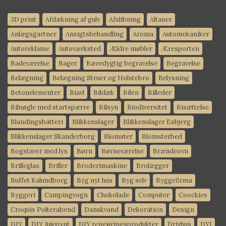
3D print
Afdækning af gulv
Afslibning
Altaner
Anlægsgartner
Ansigtsbehandling
Aroma
Automekaniker
Autoreklame
Autoværksted
Ældre møbler
Æresporten
Badeværelse
Bager
Bæredygtig begravelse
Begravelse
Belægning
Belægning Struer og Holstebro
Belysning
Betonelementer
Biavl
Bildæk
Bilen
Billeder
Bilnøgle med startspærre
Bilsyn
Biodiversitet
Bisættelse
Blandingsbatteri
Blikkenslager
Blikkenslager Esbjerg
Blikkenslager Skanderborg
Blomster
Blomsterbed
Bogstaver med lys
Børn
Børneværelse
Brændeovn
Brilleglas
Briller
Broderimaskine
Brolægger
Buffet Kalundborg
Byg nyt hus
Byg selv
Byggefirma
Byggeri
Campingvogn
Chokolade
Computer
Coockies
Croquis Polterabend
Danskvand
Dekoration
Design
DIY
DIY Julepynt
DIY rengøringsprodukter
Drivhus
DYI