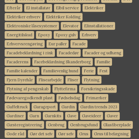
Efterår
El installatør
Elbil service
Elektriker
Elektriker erhverv
Elektriker Kolding
Elektroniske låsesystemer
Elevator
Elinstallationer
Energitilskud
Epoxy
Epoxy gulv
Erhverv
Erhvervsrengøring
Eur paller
Facade
Facadebeklædning i zink
Facadedør
Facader og udhæng
Facaderens
Facebeklædning Skanderborg
Familie
Familie kalender
Familievenlig hund
Ferie
Fest
Fjern Dyrehår
Flisearbejde
Fliser
Flytning
Flytning af pengeskab
Flyttefirma
Forsikringsskade
Fødevaregodkendt plast
Fødselsdag
Frimærker
Gaffeltruck
Garageport
Gardin
Gardin trends 2023
Gardiner
Garn
Garnkits
Gave
Gaveideer
Gaver
Gæsteregistrering
Genbrug
Genbrugsfund
Glasfiberplade
Gode råd
Gør det selv
Gør selv
Grus
Grus til belægning