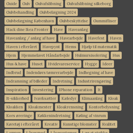
Guide
Gulv
Gulvafslibning
Gulvafslibning silkeborg
Gulvbehandling
Gulvbelægning 2024
Gulvbelægning København
Gulvbeskyttelse
Gummifliser
Hack dine Ikea Fronter
Have
Haveanlæg
Haveanlæg / anlæg af have
Havearbejde
Havefest
Haven
Haven i efteråret
Havepynt
Hems
Hjælp til matematik
Hjem
Hjemmelavet Håndarbejde
Hulmursisolering
Hus
Hus & have
Huset
Hvidevareservice
Hygge
Ideer
Indbrud
Indendørs tømrerarbejde
Indhegning af have
Indramning af billeder
Indretning
Industrirengøring
Inspiration
Investering
IPhone reparation
It
It-sikkerhed
Iværksætter
Kæledyr
Klimaanlæg
Kloak
Kloakken
Kloakmester
Kloakrensning
Kontorbelysning
Kors øreringe
Køkkenindretning
Køling af vinrum
Køretøj i efteråret
Kreativ
Kunstige blomster
Kvalitet
Lamper
Låsesmed
Låsesystemer
Lær at strikke