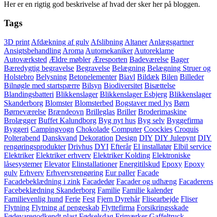
Her er en rigtig god beskrivelse af hvad der sker her på bloggen.
Tags
3D print
Afdækning af gulv
Afslibning
Altaner
Anlægsgartner
Ansigtsbehandling
Aroma
Automekaniker
Autoreklame
Autoværksted
Ældre møbler
Æresporten
Badeværelse
Bager
Bæredygtig begravelse
Begravelse
Belægning
Belægning Struer og
Holstebro
Belysning
Betonelementer
Biavl
Bildæk
Bilen
Billeder
Bilnøgle med startspærre
Bilsyn
Biodiversitet
Bisættelse
Blandingsbatteri
Blikkenslager
Blikkenslager Esbjerg
Blikkenslager
Skanderborg
Blomster
Blomsterbed
Bogstaver med lys
Børn
Børneværelse
Brændeovn
Brilleglas
Briller
Broderimaskine
Brolægger
Buffet Kalundborg
Byg nyt hus
Byg selv
Byggefirma
Byggeri
Campingvogn
Chokolade
Computer
Coockies
Croquis
Polterabend
Danskvand
Dekoration
Design
DIY
DIY Julepynt
DIY
rengøringsprodukter
Drivhus
DYI
Efterår
El installatør
Elbil service
Elektriker
Elektriker erhverv
Elektriker Kolding
Elektroniske
låsesystemer
Elevator
Elinstallationer
Energitilskud
Epoxy
Epoxy
gulv
Erhverv
Erhvervsrengøring
Eur paller
Facade
Facadebeklædning i zink
Facadedør
Facader og udhæng
Facaderens
Facebeklædning Skanderborg
Familie
Familie kalender
Familievenlig hund
Ferie
Fest
Fjern Dyrehår
Flisearbejde
Fliser
Flytning
Flytning af pengeskab
Flyttefirma
Forsikringsskade
Fødevaregodkendt plast
Fødselsdag
Frimærker
Gaffeltruck