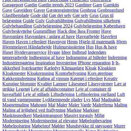
Garageport
Gardin
Gardin trends 2023
Gardiner
Garn
Garnkits
Gave
Gaveideer
Gaver
Gæsteregistrering
Genbrug
Genbrugsfund
Glasfiberplade
Gode råd
Gør det selv
Gør selv
Grus
Grus til
belægning
Guide
Gulv
Gulvafslibning
Gulvafslibning silkeborg
Gulvbehandling
Gulvbelægning 2024
Gulvbelægning København
Gulvbeskyttelse
Gummifliser
Hack dine Ikea Fronter
Have
Haveanlæg
Haveanlæg / anlæg af have
Havearbejde
Havefest
Haven
Haven i efteråret
Havepynt
Hems
Hjælp til matematik
Hjem
Hjemmelavet Håndarbejde
Hulmursisolering
Hus
Hus & have
Huset
Hvidevareservice
Hygge
Ideer
Indbrud
Indendørs
tømrerarbejde
Indhegning af have
Indramning af billeder
Indretning
Industrirengøring
Inspiration
Investering
IPhone reparation
It
It-
sikkerhed
Iværksætter
Kæledyr
Klimaanlæg
Kloak
Kloakken
Kloakmester
Kloakrensning
Kontorbelysning
Kors øreringe
Køkkenindretning
Køling af vinrum
Køretøj i efteråret
Kreativ
Kunstige blomster
Kvalitet
Lamper
Låsesmed
Låsesystemer
Lær at
strikke
Legetøj
Leje af affaldscontainer
Leje af container til
haveaffald
Leje af stillads
Liftudlejning
Loftisolering sjælland
Luft
til vand varmepumpe
Lyddæmpende plader
Lys
Mad
Madpakke
Magnetmaling
Mahogni
Mal
Maler
Maler Varde
Malerfirma
Maling
Maling af lejlighed ved fraflytning
Markise
Markiser
Maskinsnedkeri
Maskintransport
Massivt trægulv
Miljø
Modernisering
Modernisering af elevator
Møbelopbevaring
Møbelpolstring
Møbelstof
Møbler
Mundstykke til støvsuger
Murer