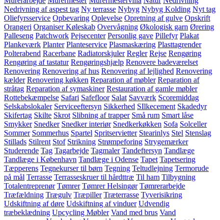
Murerarbejde
Murermester
Murermestervilla
Natur
Nedrivning
Nedrivning af aspest tag
Ny terrasse
Nybyg
Nybyg Kolding
Nyt tag
Oliefyrsservice
Opbevaring
Oplevelse
Opretning af gulve
Opskrift
Orangeri
Organiser Køleskab
Overvågning
Økologisk garn
Ørering
Palleseng
Patchwork
Pejsecenter
Personlig gave
Pillefyr
Plakat
Plankeværk
Planter
Planteservice
Plasmaskæring
Plasttagrender
Polterabend
Racerbane
Radiatorskjuler
Regler
Rejse
Rengøring
Rengøring af tastatur
Rengøringshjælp
Renovere badeværelset
Renovering
Renovering af hus
Renovering af lejlighed
Renovering
kælder
Renovering køkken
Reparation af møbler
Reparation af
stråtag
Reparation af symaskiner
Restauration af gamle møbler
Rottebekæmpelse
Safari
Safefloor
Salat
Savværk
Scoremiddag
Selskabslokaler
Serviceeftersyn
Sikkerhed
SIlkecement
Skadedyr
Skifertag
Skilte
Skrot
Slibning af trapper
Små rum
Smart låse
Smykker
Snedker
Snedker interiør
Snedkerkøkken
Sofa
Solceller
Sommer
Sommerhus
Spartel
Spritservietter
Stearinlys
Stel
Stenslag
Stillads
Stilrent
Stof
Strikning
Strømpeforing
Strygemærker
Studerende
Tag
Tagarbejde
Tagmaler
Tandeftersyn
Tandlæge
Tandlæge i København
Tandlæge i Odense
Tapet
Tapetsering
Tæpperens
Tegnekurser til børn
Tegning
Teltudlejning
Termorude
på mål
Terrasse
Terrasseskruer til hårdttræ
Til ham
Tilbygning
Totalentreprenør
Tømrer
Tømrer Helsingør
Tømrerarbejde
Træfældning
Trægulv
Træpiller
Træterrasse
Tyverisikring
Udskiftning af døre
Udskiftning af vinduer
Udvendig
træbeklædning
Upcycling Møbler
Vand med brus
Vand