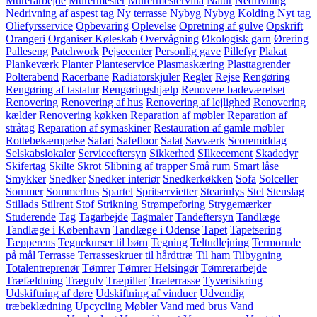
Murerarbejde
Murermester
Murermestervilla
Natur
Nedrivning
Nedrivning af aspest tag
Ny terrasse
Nybyg
Nybyg Kolding
Nyt tag
Oliefyrsservice
Opbevaring
Oplevelse
Opretning af gulve
Opskrift
Orangeri
Organiser Køleskab
Overvågning
Økologisk garn
Ørering
Palleseng
Patchwork
Pejsecenter
Personlig gave
Pillefyr
Plakat
Plankeværk
Planter
Planteservice
Plasmaskæring
Plasttagrender
Polterabend
Racerbane
Radiatorskjuler
Regler
Rejse
Rengøring
Rengøring af tastatur
Rengøringshjælp
Renovere badeværelset
Renovering
Renovering af hus
Renovering af lejlighed
Renovering
kælder
Renovering køkken
Reparation af møbler
Reparation af
stråtag
Reparation af symaskiner
Restauration af gamle møbler
Rottebekæmpelse
Safari
Safefloor
Salat
Savværk
Scoremiddag
Selskabslokaler
Serviceeftersyn
Sikkerhed
SIlkecement
Skadedyr
Skifertag
Skilte
Skrot
Slibning af trapper
Små rum
Smart låse
Smykker
Snedker
Snedker interiør
Snedkerkøkken
Sofa
Solceller
Sommer
Sommerhus
Spartel
Spritservietter
Stearinlys
Stel
Stenslag
Stillads
Stilrent
Stof
Strikning
Strømpeforing
Strygemærker
Studerende
Tag
Tagarbejde
Tagmaler
Tandeftersyn
Tandlæge
Tandlæge i København
Tandlæge i Odense
Tapet
Tapetsering
Tæpperens
Tegnekurser til børn
Tegning
Teltudlejning
Termorude
på mål
Terrasse
Terrasseskruer til hårdttræ
Til ham
Tilbygning
Totalentreprenør
Tømrer
Tømrer Helsingør
Tømrerarbejde
Træfældning
Trægulv
Træpiller
Træterrasse
Tyverisikring
Udskiftning af døre
Udskiftning af vinduer
Udvendig
træbeklædning
Upcycling Møbler
Vand med brus
Vand