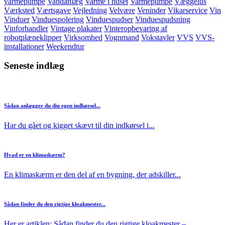
varmepumpe
Vandanlæg
Varme i huset
Varmepumpe
Væggelus
Værksted
Værtsgave
Vejledning
Velvære
Veninder
Vikarservice
Vin
Vinduer
Vinduespolering
Vinduespudser
Vinduespudsning
Vinforhandler
Vintage plakater
Vinteropbevaring af
robotplæneklipper
Virksomhed
Vognmand
Vokstavler
VVS
VVS-
installationer
Weekendtur
Seneste indlæg
Sådan anlægger du din egen indkørsel...
Har du gået og kigget skævt til din indkørsel i...
Hvad er en klimaskærm?
En klimaskærm er den del af en bygning, der adskiller...
Sådan finder du den rigtige kloakmester...
Her er artiklen: Sådan finder du den rigtige kloakmester –...