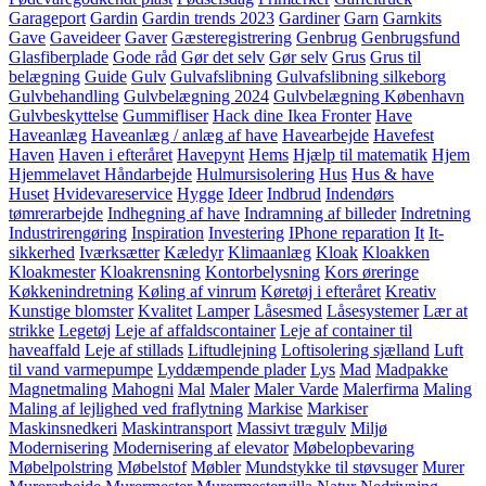
Garageport
Gardin
Gardin trends 2023
Gardiner
Garn
Garnkits
Gave
Gaveideer
Gaver
Gæsteregistrering
Genbrug
Genbrugsfund
Glasfiberplade
Gode råd
Gør det selv
Gør selv
Grus
Grus til
belægning
Guide
Gulv
Gulvafslibning
Gulvafslibning silkeborg
Gulvbehandling
Gulvbelægning 2024
Gulvbelægning København
Gulvbeskyttelse
Gummifliser
Hack dine Ikea Fronter
Have
Haveanlæg
Haveanlæg / anlæg af have
Havearbejde
Havefest
Haven
Haven i efteråret
Havepynt
Hems
Hjælp til matematik
Hjem
Hjemmelavet Håndarbejde
Hulmursisolering
Hus
Hus & have
Huset
Hvidevareservice
Hygge
Ideer
Indbrud
Indendørs
tømrerarbejde
Indhegning af have
Indramning af billeder
Indretning
Industrirengøring
Inspiration
Investering
IPhone reparation
It
It-
sikkerhed
Iværksætter
Kæledyr
Klimaanlæg
Kloak
Kloakken
Kloakmester
Kloakrensning
Kontorbelysning
Kors øreringe
Køkkenindretning
Køling af vinrum
Køretøj i efteråret
Kreativ
Kunstige blomster
Kvalitet
Lamper
Låsesmed
Låsesystemer
Lær at
strikke
Legetøj
Leje af affaldscontainer
Leje af container til
haveaffald
Leje af stillads
Liftudlejning
Loftisolering sjælland
Luft
til vand varmepumpe
Lyddæmpende plader
Lys
Mad
Madpakke
Magnetmaling
Mahogni
Mal
Maler
Maler Varde
Malerfirma
Maling
Maling af lejlighed ved fraflytning
Markise
Markiser
Maskinsnedkeri
Maskintransport
Massivt trægulv
Miljø
Modernisering
Modernisering af elevator
Møbelopbevaring
Møbelpolstring
Møbelstof
Møbler
Mundstykke til støvsuger
Murer