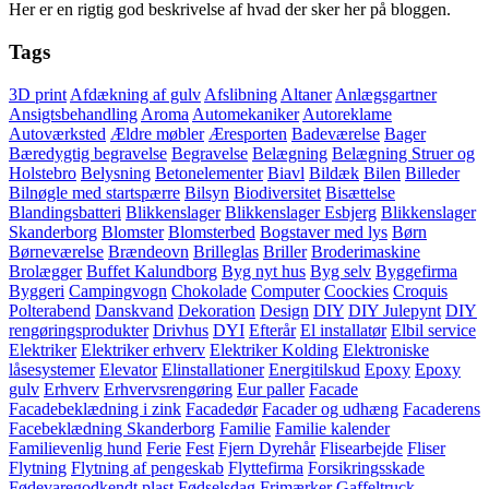
Her er en rigtig god beskrivelse af hvad der sker her på bloggen.
Tags
3D print
Afdækning af gulv
Afslibning
Altaner
Anlægsgartner
Ansigtsbehandling
Aroma
Automekaniker
Autoreklame
Autoværksted
Ældre møbler
Æresporten
Badeværelse
Bager
Bæredygtig begravelse
Begravelse
Belægning
Belægning Struer og
Holstebro
Belysning
Betonelementer
Biavl
Bildæk
Bilen
Billeder
Bilnøgle med startspærre
Bilsyn
Biodiversitet
Bisættelse
Blandingsbatteri
Blikkenslager
Blikkenslager Esbjerg
Blikkenslager
Skanderborg
Blomster
Blomsterbed
Bogstaver med lys
Børn
Børneværelse
Brændeovn
Brilleglas
Briller
Broderimaskine
Brolægger
Buffet Kalundborg
Byg nyt hus
Byg selv
Byggefirma
Byggeri
Campingvogn
Chokolade
Computer
Coockies
Croquis
Polterabend
Danskvand
Dekoration
Design
DIY
DIY Julepynt
DIY
rengøringsprodukter
Drivhus
DYI
Efterår
El installatør
Elbil service
Elektriker
Elektriker erhverv
Elektriker Kolding
Elektroniske
låsesystemer
Elevator
Elinstallationer
Energitilskud
Epoxy
Epoxy
gulv
Erhverv
Erhvervsrengøring
Eur paller
Facade
Facadebeklædning i zink
Facadedør
Facader og udhæng
Facaderens
Facebeklædning Skanderborg
Familie
Familie kalender
Familievenlig hund
Ferie
Fest
Fjern Dyrehår
Flisearbejde
Fliser
Flytning
Flytning af pengeskab
Flyttefirma
Forsikringsskade
Fødevaregodkendt plast
Fødselsdag
Frimærker
Gaffeltruck