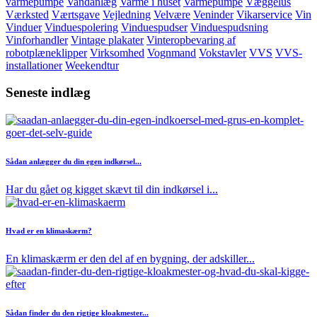
varmepumpe
Vandanlæg
Varme i huset
Varmepumpe
Væggelus
Værksted
Værtsgave
Vejledning
Velvære
Veninder
Vikarservice
Vin
Vinduer
Vinduespolering
Vinduespudser
Vinduespudsning
Vinforhandler
Vintage plakater
Vinteropbevaring af
robotplæneklipper
Virksomhed
Vognmand
Vokstavler
VVS
VVS-
installationer
Weekendtur
Seneste indlæg
Sådan anlægger du din egen indkørsel...
Har du gået og kigget skævt til din indkørsel i...
Hvad er en klimaskærm?
En klimaskærm er den del af en bygning, der adskiller...
Sådan finder du den rigtige kloakmester...