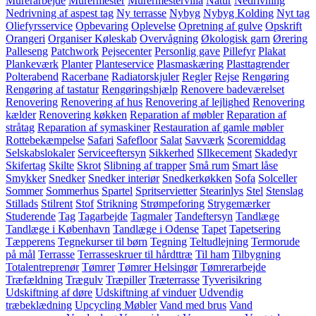
Murerarbejde
Murermester
Murermestervilla
Natur
Nedrivning
Nedrivning af aspest tag
Ny terrasse
Nybyg
Nybyg Kolding
Nyt tag
Oliefyrsservice
Opbevaring
Oplevelse
Opretning af gulve
Opskrift
Orangeri
Organiser Køleskab
Overvågning
Økologisk garn
Ørering
Palleseng
Patchwork
Pejsecenter
Personlig gave
Pillefyr
Plakat
Plankeværk
Planter
Planteservice
Plasmaskæring
Plasttagrender
Polterabend
Racerbane
Radiatorskjuler
Regler
Rejse
Rengøring
Rengøring af tastatur
Rengøringshjælp
Renovere badeværelset
Renovering
Renovering af hus
Renovering af lejlighed
Renovering
kælder
Renovering køkken
Reparation af møbler
Reparation af
stråtag
Reparation af symaskiner
Restauration af gamle møbler
Rottebekæmpelse
Safari
Safefloor
Salat
Savværk
Scoremiddag
Selskabslokaler
Serviceeftersyn
Sikkerhed
SIlkecement
Skadedyr
Skifertag
Skilte
Skrot
Slibning af trapper
Små rum
Smart låse
Smykker
Snedker
Snedker interiør
Snedkerkøkken
Sofa
Solceller
Sommer
Sommerhus
Spartel
Spritservietter
Stearinlys
Stel
Stenslag
Stillads
Stilrent
Stof
Strikning
Strømpeforing
Strygemærker
Studerende
Tag
Tagarbejde
Tagmaler
Tandeftersyn
Tandlæge
Tandlæge i København
Tandlæge i Odense
Tapet
Tapetsering
Tæpperens
Tegnekurser til børn
Tegning
Teltudlejning
Termorude
på mål
Terrasse
Terrasseskruer til hårdttræ
Til ham
Tilbygning
Totalentreprenør
Tømrer
Tømrer Helsingør
Tømrerarbejde
Træfældning
Trægulv
Træpiller
Træterrasse
Tyverisikring
Udskiftning af døre
Udskiftning af vinduer
Udvendig
træbeklædning
Upcycling Møbler
Vand med brus
Vand