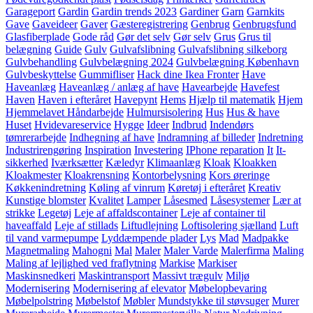
Garageport
Gardin
Gardin trends 2023
Gardiner
Garn
Garnkits
Gave
Gaveideer
Gaver
Gæsteregistrering
Genbrug
Genbrugsfund
Glasfiberplade
Gode råd
Gør det selv
Gør selv
Grus
Grus til
belægning
Guide
Gulv
Gulvafslibning
Gulvafslibning silkeborg
Gulvbehandling
Gulvbelægning 2024
Gulvbelægning København
Gulvbeskyttelse
Gummifliser
Hack dine Ikea Fronter
Have
Haveanlæg
Haveanlæg / anlæg af have
Havearbejde
Havefest
Haven
Haven i efteråret
Havepynt
Hems
Hjælp til matematik
Hjem
Hjemmelavet Håndarbejde
Hulmursisolering
Hus
Hus & have
Huset
Hvidevareservice
Hygge
Ideer
Indbrud
Indendørs
tømrerarbejde
Indhegning af have
Indramning af billeder
Indretning
Industrirengøring
Inspiration
Investering
IPhone reparation
It
It-
sikkerhed
Iværksætter
Kæledyr
Klimaanlæg
Kloak
Kloakken
Kloakmester
Kloakrensning
Kontorbelysning
Kors øreringe
Køkkenindretning
Køling af vinrum
Køretøj i efteråret
Kreativ
Kunstige blomster
Kvalitet
Lamper
Låsesmed
Låsesystemer
Lær at
strikke
Legetøj
Leje af affaldscontainer
Leje af container til
haveaffald
Leje af stillads
Liftudlejning
Loftisolering sjælland
Luft
til vand varmepumpe
Lyddæmpende plader
Lys
Mad
Madpakke
Magnetmaling
Mahogni
Mal
Maler
Maler Varde
Malerfirma
Maling
Maling af lejlighed ved fraflytning
Markise
Markiser
Maskinsnedkeri
Maskintransport
Massivt trægulv
Miljø
Modernisering
Modernisering af elevator
Møbelopbevaring
Møbelpolstring
Møbelstof
Møbler
Mundstykke til støvsuger
Murer