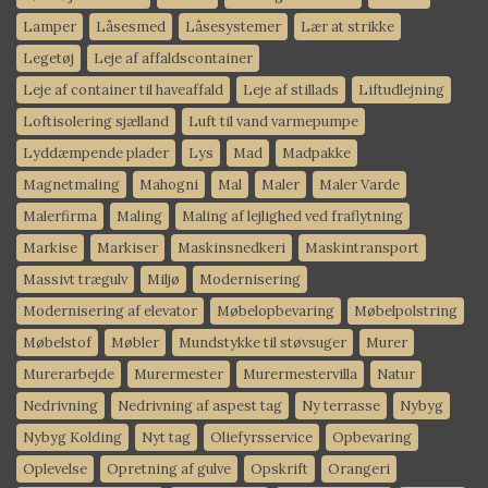
Lamper
Låsesmed
Låsesystemer
Lær at strikke
Legetøj
Leje af affaldscontainer
Leje af container til haveaffald
Leje af stillads
Liftudlejning
Loftisolering sjælland
Luft til vand varmepumpe
Lyddæmpende plader
Lys
Mad
Madpakke
Magnetmaling
Mahogni
Mal
Maler
Maler Varde
Malerfirma
Maling
Maling af lejlighed ved fraflytning
Markise
Markiser
Maskinsnedkeri
Maskintransport
Massivt trægulv
Miljø
Modernisering
Modernisering af elevator
Møbelopbevaring
Møbelpolstring
Møbelstof
Møbler
Mundstykke til støvsuger
Murer
Murerarbejde
Murermester
Murermestervilla
Natur
Nedrivning
Nedrivning af aspest tag
Ny terrasse
Nybyg
Nybyg Kolding
Nyt tag
Oliefyrsservice
Opbevaring
Oplevelse
Opretning af gulve
Opskrift
Orangeri