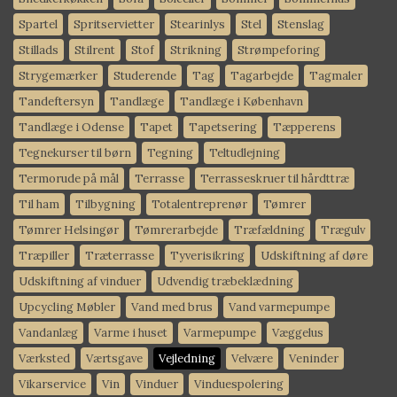
Spartel
Spritservietter
Stearinlys
Stel
Stenslag
Stillads
Stilrent
Stof
Strikning
Strømpeforing
Strygemærker
Studerende
Tag
Tagarbejde
Tagmaler
Tandeftersyn
Tandlæge
Tandlæge i København
Tandlæge i Odense
Tapet
Tapetsering
Tæpperens
Tegnekurser til børn
Tegning
Teltudlejning
Termorude på mål
Terrasse
Terrasseskruer til hårdttræ
Til ham
Tilbygning
Totalentreprenør
Tømrer
Tømrer Helsingør
Tømrerarbejde
Træfældning
Trægulv
Træpiller
Træterrasse
Tyverisikring
Udskiftning af døre
Udskiftning af vinduer
Udvendig træbeklædning
Upcycling Møbler
Vand med brus
Vand varmepumpe
Vandanlæg
Varme i huset
Varmepumpe
Væggelus
Værksted
Værtsgave
Vejledning
Velvære
Veninder
Vikarservice
Vin
Vinduer
Vinduespolering