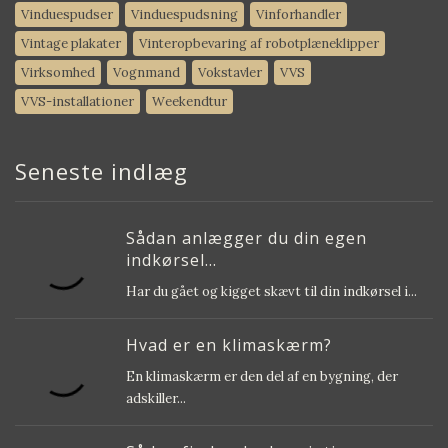
Vinduespudser
Vinduespudsning
Vinforhandler
Vintage plakater
Vinteropbevaring af robotplæneklipper
Virksomhed
Vognmand
Vokstavler
VVS
VVS-installationer
Weekendtur
Seneste indlæg
Sådan anlægger du din egen
indkørsel...
Har du gået og kigget skævt til din indkørsel i...
Hvad er en klimaskærm?
En klimaskærm er den del af en bygning, der
adskiller...