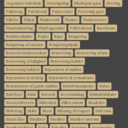
Organiser Køleskab
Overvågning
Økologisk garn
Ørering
Palleseng
Patchwork
Pejsecenter
Personlig gave
Pillefyr
Plakat
Plankeværk
Planter
Planteservice
Plasmaskæring
Plasttagrender
Polterabend
Racerbane
Radiatorskjuler
Regler
Rejse
Rengøring
Rengøring af tastatur
Rengøringshjælp
Renovere badeværelset
Renovering
Renovering af hus
Renovering af lejlighed
Renovering kælder
Renovering køkken
Reparation af møbler
Reparation af stråtag
Reparation af symaskiner
Restauration af gamle møbler
Rottebekæmpelse
Safari
Safefloor
Salat
Savværk
Scoremiddag
Selskabslokaler
Serviceeftersyn
Sikkerhed
SIlkecement
Skadedyr
Skifertag
Skilte
Skrot
Slibning af trapper
Små rum
Smart låse
Smykker
Snedker
Snedker interiør
Snedkerkøkken
Sofa
Solceller
Sommer
Sommerhus