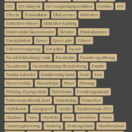
DIY
DIY Julepynt
DIY rengøringsprodukter
Drivhus
DYI
Efterår
El installatør
Elbil service
Elektriker
Elektriker erhverv
Elektriker Kolding
Elektroniske låsesystemer
Elevator
Elinstallationer
Energitilskud
Epoxy
Epoxy gulv
Erhverv
Erhvervsrengøring
Eur paller
Facade
Facadebeklædning i zink
Facadedør
Facader og udhæng
Facaderens
Facebeklædning Skanderborg
Familie
Familie kalender
Familievenlig hund
Ferie
Fest
Fjern Dyrehår
Flisearbejde
Fliser
Flytning
Flytning af pengeskab
Flyttefirma
Forsikringsskade
Fødevaregodkendt plast
Fødselsdag
Frimærker
Gaffeltruck
Garageport
Gardin
Gardin trends 2023
Gardiner
Garn
Garnkits
Gave
Gaveideer
Gaver
Gæsteregistrering
Genbrug
Genbrugsfund
Glasfiberplade