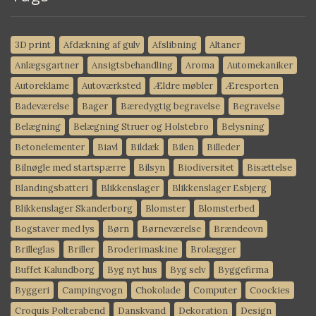
3D print
Afdækning af gulv
Afslibning
Altaner
Anlægsgartner
Ansigtsbehandling
Aroma
Automekaniker
Autoreklame
Autoværksted
Ældre møbler
Æresporten
Badeværelse
Bager
Bæredygtig begravelse
Begravelse
Belægning
Belægning Struer og Holstebro
Belysning
Betonelementer
Biavl
Bildæk
Bilen
Billeder
Bilnøgle med startspærre
Bilsyn
Biodiversitet
Bisættelse
Blandingsbatteri
Blikkenslager
Blikkenslager Esbjerg
Blikkenslager Skanderborg
Blomster
Blomsterbed
Bogstaver med lys
Børn
Børneværelse
Brændeovn
Brilleglas
Briller
Broderimaskine
Brolægger
Buffet Kalundborg
Byg nyt hus
Byg selv
Byggefirma
Byggeri
Campingvogn
Chokolade
Computer
Coockies
Croquis Polterabend
Danskvand
Dekoration
Design