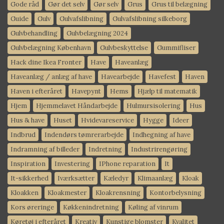
Gode råd
Gør det selv
Gør selv
Grus
Grus til belægning
Guide
Gulv
Gulvafslibning
Gulvafslibning silkeborg
Gulvbehandling
Gulvbelægning 2024
Gulvbelægning København
Gulvbeskyttelse
Gummifliser
Hack dine Ikea Fronter
Have
Haveanlæg
Haveanlæg / anlæg af have
Havearbejde
Havefest
Haven
Haven i efteråret
Havepynt
Hems
Hjælp til matematik
Hjem
Hjemmelavet Håndarbejde
Hulmursisolering
Hus
Hus & have
Huset
Hvidevareservice
Hygge
Ideer
Indbrud
Indendørs tømrerarbejde
Indhegning af have
Indramning af billeder
Indretning
Industrirengøring
Inspiration
Investering
IPhone reparation
It
It-sikkerhed
Iværksætter
Kæledyr
Klimaanlæg
Kloak
Kloakken
Kloakmester
Kloakrensning
Kontorbelysning
Kors øreringe
Køkkenindretning
Køling af vinrum
Køretøj i efteråret
Kreativ
Kunstige blomster
Kvalitet