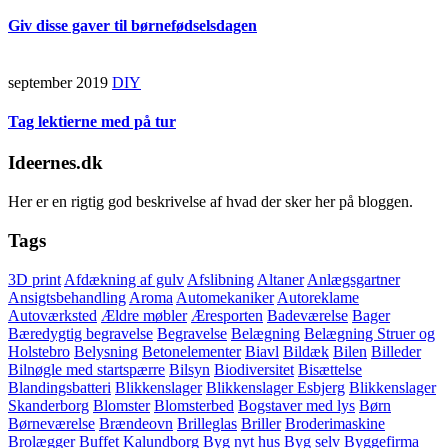
Giv disse gaver til børnefødselsdagen
september 2019
DIY
Tag lektierne med på tur
Ideernes.dk
Her er en rigtig god beskrivelse af hvad der sker her på bloggen.
Tags
3D print
Afdækning af gulv
Afslibning
Altaner
Anlægsgartner
Ansigtsbehandling
Aroma
Automekaniker
Autoreklame
Autoværksted
Ældre møbler
Æresporten
Badeværelse
Bager
Bæredygtig begravelse
Begravelse
Belægning
Belægning Struer og
Holstebro
Belysning
Betonelementer
Biavl
Bildæk
Bilen
Billeder
Bilnøgle med startspærre
Bilsyn
Biodiversitet
Bisættelse
Blandingsbatteri
Blikkenslager
Blikkenslager Esbjerg
Blikkenslager
Skanderborg
Blomster
Blomsterbed
Bogstaver med lys
Børn
Børneværelse
Brændeovn
Brilleglas
Briller
Broderimaskine
Brolægger
Buffet Kalundborg
Byg nyt hus
Byg selv
Byggefirma