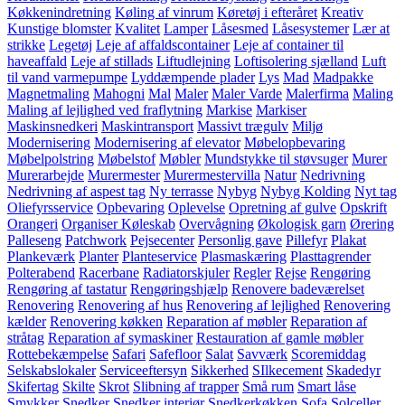
Køkkenindretning
Køling af vinrum
Køretøj i efteråret
Kreativ
Kunstige blomster
Kvalitet
Lamper
Låsesmed
Låsesystemer
Lær at
strikke
Legetøj
Leje af affaldscontainer
Leje af container til
haveaffald
Leje af stillads
Liftudlejning
Loftisolering sjælland
Luft
til vand varmepumpe
Lyddæmpende plader
Lys
Mad
Madpakke
Magnetmaling
Mahogni
Mal
Maler
Maler Varde
Malerfirma
Maling
Maling af lejlighed ved fraflytning
Markise
Markiser
Maskinsnedkeri
Maskintransport
Massivt trægulv
Miljø
Modernisering
Modernisering af elevator
Møbelopbevaring
Møbelpolstring
Møbelstof
Møbler
Mundstykke til støvsuger
Murer
Murerarbejde
Murermester
Murermestervilla
Natur
Nedrivning
Nedrivning af aspest tag
Ny terrasse
Nybyg
Nybyg Kolding
Nyt tag
Oliefyrsservice
Opbevaring
Oplevelse
Opretning af gulve
Opskrift
Orangeri
Organiser Køleskab
Overvågning
Økologisk garn
Ørering
Palleseng
Patchwork
Pejsecenter
Personlig gave
Pillefyr
Plakat
Plankeværk
Planter
Planteservice
Plasmaskæring
Plasttagrender
Polterabend
Racerbane
Radiatorskjuler
Regler
Rejse
Rengøring
Rengøring af tastatur
Rengøringshjælp
Renovere badeværelset
Renovering
Renovering af hus
Renovering af lejlighed
Renovering
kælder
Renovering køkken
Reparation af møbler
Reparation af
stråtag
Reparation af symaskiner
Restauration af gamle møbler
Rottebekæmpelse
Safari
Safefloor
Salat
Savværk
Scoremiddag
Selskabslokaler
Serviceeftersyn
Sikkerhed
SIlkecement
Skadedyr
Skifertag
Skilte
Skrot
Slibning af trapper
Små rum
Smart låse
Smykker
Snedker
Snedker interiør
Snedkerkøkken
Sofa
Solceller