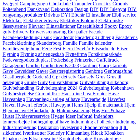
Byggeri
Campingvogn
Chokolade
Computer
Coockies
Croquis
Polterabend
Danskvand
Dekoration
Design
DIY
DIY Julepynt
DIY
rengøringsprodukter
Drivhus
DYI
Efterår
El installatør
Elbil service
Elektriker
Elektriker erhverv
Elektriker Kolding
Elektroniske
låsesystemer
Elevator
Elinstallationer
Energitilskud
Epoxy
Epoxy
gulv
Erhverv
Erhvervsrengøring
Eur paller
Facade
Facadebeklædning i zink
Facadedør
Facader og udhæng
Facaderens
Facebeklædning Skanderborg
Familie
Familie kalender
Familievenlig hund
Ferie
Fest
Fjern Dyrehår
Flisearbejde
Fliser
Flytning
Flytning af pengeskab
Flyttefirma
Forsikringsskade
Fødevaregodkendt plast
Fødselsdag
Frimærker
Gaffeltruck
Garageport
Gardin
Gardin trends 2023
Gardiner
Garn
Garnkits
Gave
Gaveideer
Gaver
Gæsteregistrering
Genbrug
Genbrugsfund
Glasfiberplade
Gode råd
Gør det selv
Gør selv
Grus
Grus til
belægning
Guide
Gulv
Gulvafslibning
Gulvafslibning silkeborg
Gulvbehandling
Gulvbelægning 2024
Gulvbelægning København
Gulvbeskyttelse
Gummifliser
Hack dine Ikea Fronter
Have
Haveanlæg
Haveanlæg / anlæg af have
Havearbejde
Havefest
Haven
Haven i efteråret
Havepynt
Hems
Hjælp til matematik
Hjem
Hjemmelavet Håndarbejde
Hulmursisolering
Hus
Hus & have
Huset
Hvidevareservice
Hygge
Ideer
Indbrud
Indendørs
tømrerarbejde
Indhegning af have
Indramning af billeder
Indretning
Industrirengøring
Inspiration
Investering
IPhone reparation
It
It-
sikkerhed
Iværksætter
Kæledyr
Klimaanlæg
Kloak
Kloakken
Kloakmester
Kloakrensning
Kontorbelysning
Kors øreringe