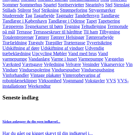
Sommer
Sommerhus
Spartel
Spritservietter
Stearinlys
Stel
Stenslag
Stillads
Stilrent
Stof
Strikning
Strømpeforing
Strygemærker
Studerende
Tag
Tagarbejde
Tagmaler
Tandeftersyn
Tandlæge
Tandlæge i København
Tandlæge i Odense
Tapet
Tapetsering
Tæpperens
Tegnekurser til børn
Tegning
Teltudlejning
Termorude
på mål
Terrasse
Terrasseskruer til hårdttræ
Til ham
Tilbygning
Totalentreprenør
Tømrer
Tømrer Helsingør
Tømrerarbejde
Træfældning
Trægulv
Træpiller
Træterrasse
Tyverisikring
Udskiftning af døre
Udskiftning af vinduer
Udvendig
træbeklædning
Upcycling Møbler
Vand med brus
Vand
varmepumpe
Vandanlæg
Varme i huset
Varmepumpe
Væggelus
Værksted
Værtsgave
Vejledning
Velvære
Veninder
Vikarservice
Vin
Vinduer
Vinduespolering
Vinduespudser
Vinduespudsning
Vinforhandler
Vintage plakater
Vinteropbevaring af
robotplæneklipper
Virksomhed
Vognmand
Vokstavler
VVS
VVS-
installationer
Weekendtur
Seneste indlæg
Sådan anlægger du din egen indkørsel...
Har du gået og kigget skævt til din indkørsel i...