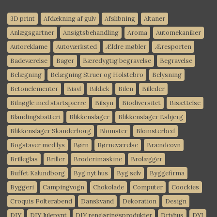
3D print
Afdækning af gulv
Afslibning
Altaner
Anlægsgartner
Ansigtsbehandling
Aroma
Automekaniker
Autoreklame
Autoværksted
Ældre møbler
Æresporten
Badeværelse
Bager
Bæredygtig begravelse
Begravelse
Belægning
Belægning Struer og Holstebro
Belysning
Betonelementer
Biavl
Bildæk
Bilen
Billeder
Bilnøgle med startspærre
Bilsyn
Biodiversitet
Bisættelse
Blandingsbatteri
Blikkenslager
Blikkenslager Esbjerg
Blikkenslager Skanderborg
Blomster
Blomsterbed
Bogstaver med lys
Børn
Børneværelse
Brændeovn
Brilleglas
Briller
Broderimaskine
Brolægger
Buffet Kalundborg
Byg nyt hus
Byg selv
Byggefirma
Byggeri
Campingvogn
Chokolade
Computer
Coockies
Croquis Polterabend
Danskvand
Dekoration
Design
DIY
DIY Julepynt
DIY rengøringsprodukter
Drivhus
DYI