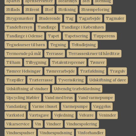
Spartel
Spritservietter
Stearinlys
Stel
Stenslag
Stillads
Stilrent
Stof
Strikning
Strømpeforing
Strygemærker
Studerende
Tag
Tagarbejde
Tagmaler
Tandeftersyn
Tandlæge
Tandlæge i København
Tandlæge i Odense
Tapet
Tapetsering
Tæpperens
Tegnekurser til børn
Tegning
Teltudlejning
Termorude på mål
Terrasse
Terrasseskruer til hårdttræ
Til ham
Tilbygning
Totalentreprenør
Tømrer
Tømrer Helsingør
Tømrerarbejde
Træfældning
Trægulv
Træpiller
Træterrasse
Tyverisikring
Udskiftning af døre
Udskiftning af vinduer
Udvendig træbeklædning
Upcycling Møbler
Vand med brus
Vand varmepumpe
Vandanlæg
Varme i huset
Varmepumpe
Væggelus
Værksted
Værtsgave
Vejledning
Velvære
Veninder
Vikarservice
Vin
Vinduer
Vinduespolering
Vinduespudser
Vinduespudsning
Vinforhandler