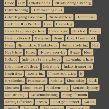
Guide
Gulv
Gulvafslibning
Gulvafslibning silkeborg
Gulvbehandling
Gulvbelægning 2024
Gulvbelægning København
Gulvbeskyttelse
Gummifliser
Hack dine Ikea Fronter
Have
Haveanlæg
Haveanlæg / anlæg af have
Havearbejde
Havefest
Haven
Haven i efteråret
Havepynt
Hems
Hjælp til matematik
Hjem
Hjemmelavet Håndarbejde
Hulmursisolering
Hus
Hus & have
Huset
Hvidevareservice
Hygge
Ideer
Indbrud
Indendørs tømrerarbejde
Indhegning af have
Indramning af billeder
Indretning
Industrirengøring
Inspiration
Investering
IPhone reparation
It
It-sikkerhed
Iværksætter
Kæledyr
Klimaanlæg
Kloak
Kloakken
Kloakmester
Kloakrensning
Kontorbelysning
Kors øreringe
Køkkenindretning
Køling af vinrum
Køretøj i efteråret
Kreativ
Kunstige blomster
Kvalitet
Lamper
Låsesmed
Låsesystemer
Lær at strikke