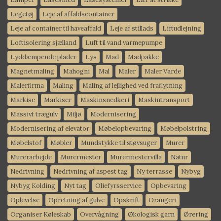
Legetøj
Leje af affaldscontainer
Leje af container til haveaffald
Leje af stillads
Liftudlejning
Loftisolering sjælland
Luft til vand varmepumpe
Lyddæmpende plader
Lys
Mad
Madpakke
Magnetmaling
Mahogni
Mal
Maler
Maler Varde
Malerfirma
Maling
Maling af lejlighed ved fraflytning
Markise
Markiser
Maskinsnedkeri
Maskintransport
Massivt trægulv
Miljø
Modernisering
Modernisering af elevator
Møbelopbevaring
Møbelpolstring
Møbelstof
Møbler
Mundstykke til støvsuger
Murer
Murerarbejde
Murermester
Murermestervilla
Natur
Nedrivning
Nedrivning af aspest tag
Ny terrasse
Nybyg
Nybyg Kolding
Nyt tag
Oliefyrsservice
Opbevaring
Oplevelse
Opretning af gulve
Opskrift
Orangeri
Organiser Køleskab
Overvågning
Økologisk garn
Ørering