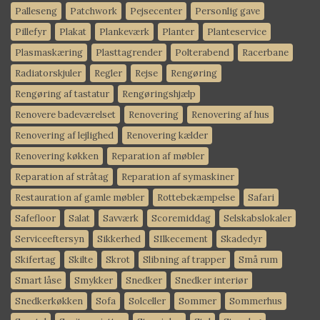
Palleseng
Patchwork
Pejsecenter
Personlig gave
Pillefyr
Plakat
Plankeværk
Planter
Planteservice
Plasmaskæring
Plasttagrender
Polterabend
Racerbane
Radiatorskjuler
Regler
Rejse
Rengøring
Rengøring af tastatur
Rengøringshjælp
Renovere badeværelset
Renovering
Renovering af hus
Renovering af lejlighed
Renovering kælder
Renovering køkken
Reparation af møbler
Reparation af stråtag
Reparation af symaskiner
Restauration af gamle møbler
Rottebekæmpelse
Safari
Safefloor
Salat
Savværk
Scoremiddag
Selskabslokaler
Serviceeftersyn
Sikkerhed
SIlkecement
Skadedyr
Skifertag
Skilte
Skrot
Slibning af trapper
Små rum
Smart låse
Smykker
Snedker
Snedker interiør
Snedkerkøkken
Sofa
Solceller
Sommer
Sommerhus