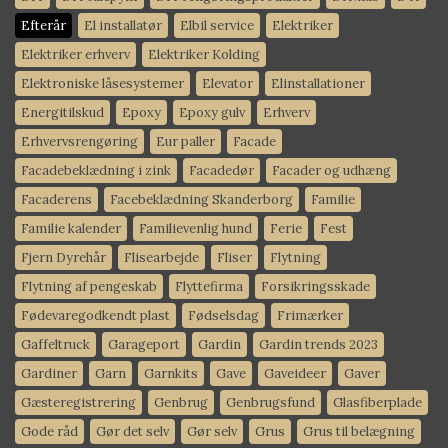
Efterår
El installatør
Elbil service
Elektriker
Elektriker erhverv
Elektriker Kolding
Elektroniske låsesystemer
Elevator
Elinstallationer
Energitilskud
Epoxy
Epoxy gulv
Erhverv
Erhvervsrengøring
Eur paller
Facade
Facadebeklædning i zink
Facadedør
Facader og udhæng
Facaderens
Facebeklædning Skanderborg
Familie
Familie kalender
Familievenlig hund
Ferie
Fest
Fjern Dyrehår
Flisearbejde
Fliser
Flytning
Flytning af pengeskab
Flyttefirma
Forsikringsskade
Fødevaregodkendt plast
Fødselsdag
Frimærker
Gaffeltruck
Garageport
Gardin
Gardin trends 2023
Gardiner
Garn
Garnkits
Gave
Gaveideer
Gaver
Gæsteregistrering
Genbrug
Genbrugsfund
Glasfiberplade
Gode råd
Gør det selv
Gør selv
Grus
Grus til belægning