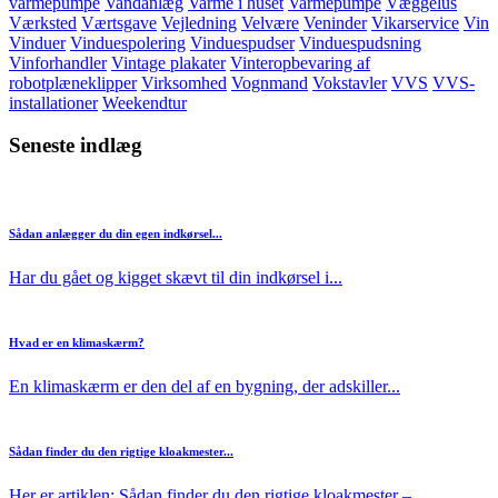
varmepumpe
Vandanlæg
Varme i huset
Varmepumpe
Væggelus
Værksted
Værtsgave
Vejledning
Velvære
Veninder
Vikarservice
Vin
Vinduer
Vinduespolering
Vinduespudser
Vinduespudsning
Vinforhandler
Vintage plakater
Vinteropbevaring af
robotplæneklipper
Virksomhed
Vognmand
Vokstavler
VVS
VVS-
installationer
Weekendtur
Seneste indlæg
Sådan anlægger du din egen indkørsel...
Har du gået og kigget skævt til din indkørsel i...
Hvad er en klimaskærm?
En klimaskærm er den del af en bygning, der adskiller...
Sådan finder du den rigtige kloakmester...
Her er artiklen: Sådan finder du den rigtige kloakmester –...