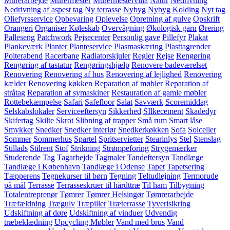
Murerarbejde
Murermester
Murermestervilla
Natur
Nedrivning
Nedrivning af aspest tag
Ny terrasse
Nybyg
Nybyg Kolding
Nyt tag
Oliefyrsservice
Opbevaring
Oplevelse
Opretning af gulve
Opskrift
Orangeri
Organiser Køleskab
Overvågning
Økologisk garn
Ørering
Palleseng
Patchwork
Pejsecenter
Personlig gave
Pillefyr
Plakat
Plankeværk
Planter
Planteservice
Plasmaskæring
Plasttagrender
Polterabend
Racerbane
Radiatorskjuler
Regler
Rejse
Rengøring
Rengøring af tastatur
Rengøringshjælp
Renovere badeværelset
Renovering
Renovering af hus
Renovering af lejlighed
Renovering
kælder
Renovering køkken
Reparation af møbler
Reparation af
stråtag
Reparation af symaskiner
Restauration af gamle møbler
Rottebekæmpelse
Safari
Safefloor
Salat
Savværk
Scoremiddag
Selskabslokaler
Serviceeftersyn
Sikkerhed
SIlkecement
Skadedyr
Skifertag
Skilte
Skrot
Slibning af trapper
Små rum
Smart låse
Smykker
Snedker
Snedker interiør
Snedkerkøkken
Sofa
Solceller
Sommer
Sommerhus
Spartel
Spritservietter
Stearinlys
Stel
Stenslag
Stillads
Stilrent
Stof
Strikning
Strømpeforing
Strygemærker
Studerende
Tag
Tagarbejde
Tagmaler
Tandeftersyn
Tandlæge
Tandlæge i København
Tandlæge i Odense
Tapet
Tapetsering
Tæpperens
Tegnekurser til børn
Tegning
Teltudlejning
Termorude
på mål
Terrasse
Terrasseskruer til hårdttræ
Til ham
Tilbygning
Totalentreprenør
Tømrer
Tømrer Helsingør
Tømrerarbejde
Træfældning
Trægulv
Træpiller
Træterrasse
Tyverisikring
Udskiftning af døre
Udskiftning af vinduer
Udvendig
træbeklædning
Upcycling Møbler
Vand med brus
Vand