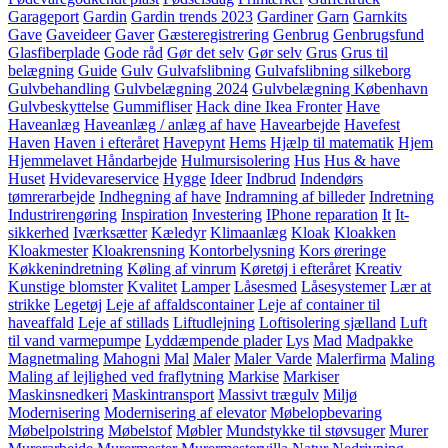
Garageport
Gardin
Gardin trends 2023
Gardiner
Garn
Garnkits
Gave
Gaveideer
Gaver
Gæsteregistrering
Genbrug
Genbrugsfund
Glasfiberplade
Gode råd
Gør det selv
Gør selv
Grus
Grus til
belægning
Guide
Gulv
Gulvafslibning
Gulvafslibning silkeborg
Gulvbehandling
Gulvbelægning 2024
Gulvbelægning København
Gulvbeskyttelse
Gummifliser
Hack dine Ikea Fronter
Have
Haveanlæg
Haveanlæg / anlæg af have
Havearbejde
Havefest
Haven
Haven i efteråret
Havepynt
Hems
Hjælp til matematik
Hjem
Hjemmelavet Håndarbejde
Hulmursisolering
Hus
Hus & have
Huset
Hvidevareservice
Hygge
Ideer
Indbrud
Indendørs
tømrerarbejde
Indhegning af have
Indramning af billeder
Indretning
Industrirengøring
Inspiration
Investering
IPhone reparation
It
It-
sikkerhed
Iværksætter
Kæledyr
Klimaanlæg
Kloak
Kloakken
Kloakmester
Kloakrensning
Kontorbelysning
Kors øreringe
Køkkenindretning
Køling af vinrum
Køretøj i efteråret
Kreativ
Kunstige blomster
Kvalitet
Lamper
Låsesmed
Låsesystemer
Lær at
strikke
Legetøj
Leje af affaldscontainer
Leje af container til
haveaffald
Leje af stillads
Liftudlejning
Loftisolering sjælland
Luft
til vand varmepumpe
Lyddæmpende plader
Lys
Mad
Madpakke
Magnetmaling
Mahogni
Mal
Maler
Maler Varde
Malerfirma
Maling
Maling af lejlighed ved fraflytning
Markise
Markiser
Maskinsnedkeri
Maskintransport
Massivt trægulv
Miljø
Modernisering
Modernisering af elevator
Møbelopbevaring
Møbelpolstring
Møbelstof
Møbler
Mundstykke til støvsuger
Murer