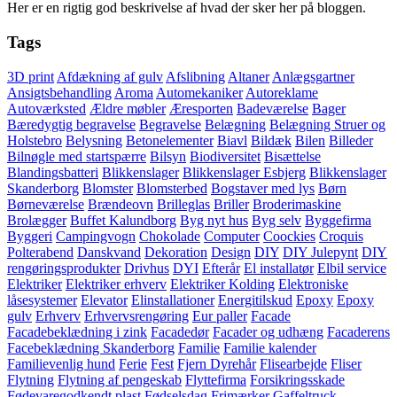
Her er en rigtig god beskrivelse af hvad der sker her på bloggen.
Tags
3D print
Afdækning af gulv
Afslibning
Altaner
Anlægsgartner
Ansigtsbehandling
Aroma
Automekaniker
Autoreklame
Autoværksted
Ældre møbler
Æresporten
Badeværelse
Bager
Bæredygtig begravelse
Begravelse
Belægning
Belægning Struer og
Holstebro
Belysning
Betonelementer
Biavl
Bildæk
Bilen
Billeder
Bilnøgle med startspærre
Bilsyn
Biodiversitet
Bisættelse
Blandingsbatteri
Blikkenslager
Blikkenslager Esbjerg
Blikkenslager
Skanderborg
Blomster
Blomsterbed
Bogstaver med lys
Børn
Børneværelse
Brændeovn
Brilleglas
Briller
Broderimaskine
Brolægger
Buffet Kalundborg
Byg nyt hus
Byg selv
Byggefirma
Byggeri
Campingvogn
Chokolade
Computer
Coockies
Croquis
Polterabend
Danskvand
Dekoration
Design
DIY
DIY Julepynt
DIY
rengøringsprodukter
Drivhus
DYI
Efterår
El installatør
Elbil service
Elektriker
Elektriker erhverv
Elektriker Kolding
Elektroniske
låsesystemer
Elevator
Elinstallationer
Energitilskud
Epoxy
Epoxy
gulv
Erhverv
Erhvervsrengøring
Eur paller
Facade
Facadebeklædning i zink
Facadedør
Facader og udhæng
Facaderens
Facebeklædning Skanderborg
Familie
Familie kalender
Familievenlig hund
Ferie
Fest
Fjern Dyrehår
Flisearbejde
Fliser
Flytning
Flytning af pengeskab
Flyttefirma
Forsikringsskade
Fødevaregodkendt plast
Fødselsdag
Frimærker
Gaffeltruck