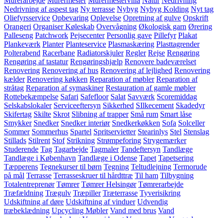
Murerarbejde
Murermester
Murermestervilla
Natur
Nedrivning
Nedrivning af aspest tag
Ny terrasse
Nybyg
Nybyg Kolding
Nyt tag
Oliefyrsservice
Opbevaring
Oplevelse
Opretning af gulve
Opskrift
Orangeri
Organiser Køleskab
Overvågning
Økologisk garn
Ørering
Palleseng
Patchwork
Pejsecenter
Personlig gave
Pillefyr
Plakat
Plankeværk
Planter
Planteservice
Plasmaskæring
Plasttagrender
Polterabend
Racerbane
Radiatorskjuler
Regler
Rejse
Rengøring
Rengøring af tastatur
Rengøringshjælp
Renovere badeværelset
Renovering
Renovering af hus
Renovering af lejlighed
Renovering
kælder
Renovering køkken
Reparation af møbler
Reparation af
stråtag
Reparation af symaskiner
Restauration af gamle møbler
Rottebekæmpelse
Safari
Safefloor
Salat
Savværk
Scoremiddag
Selskabslokaler
Serviceeftersyn
Sikkerhed
SIlkecement
Skadedyr
Skifertag
Skilte
Skrot
Slibning af trapper
Små rum
Smart låse
Smykker
Snedker
Snedker interiør
Snedkerkøkken
Sofa
Solceller
Sommer
Sommerhus
Spartel
Spritservietter
Stearinlys
Stel
Stenslag
Stillads
Stilrent
Stof
Strikning
Strømpeforing
Strygemærker
Studerende
Tag
Tagarbejde
Tagmaler
Tandeftersyn
Tandlæge
Tandlæge i København
Tandlæge i Odense
Tapet
Tapetsering
Tæpperens
Tegnekurser til børn
Tegning
Teltudlejning
Termorude
på mål
Terrasse
Terrasseskruer til hårdttræ
Til ham
Tilbygning
Totalentreprenør
Tømrer
Tømrer Helsingør
Tømrerarbejde
Træfældning
Trægulv
Træpiller
Træterrasse
Tyverisikring
Udskiftning af døre
Udskiftning af vinduer
Udvendig
træbeklædning
Upcycling Møbler
Vand med brus
Vand