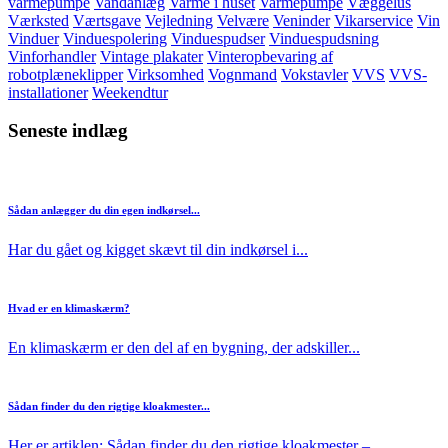
varmepumpe
Vandanlæg
Varme i huset
Varmepumpe
Væggelus
Værksted
Værtsgave
Vejledning
Velvære
Veninder
Vikarservice
Vin
Vinduer
Vinduespolering
Vinduespudser
Vinduespudsning
Vinforhandler
Vintage plakater
Vinteropbevaring af
robotplæneklipper
Virksomhed
Vognmand
Vokstavler
VVS
VVS-
installationer
Weekendtur
Seneste indlæg
Sådan anlægger du din egen indkørsel...
Har du gået og kigget skævt til din indkørsel i...
Hvad er en klimaskærm?
En klimaskærm er den del af en bygning, der adskiller...
Sådan finder du den rigtige kloakmester...
Her er artiklen: Sådan finder du den rigtige kloakmester –...