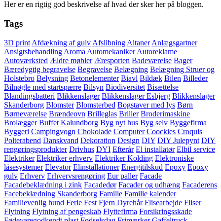
Her er en rigtig god beskrivelse af hvad der sker her på bloggen.
Tags
3D print
Afdækning af gulv
Afslibning
Altaner
Anlægsgartner
Ansigtsbehandling
Aroma
Automekaniker
Autoreklame
Autoværksted
Ældre møbler
Æresporten
Badeværelse
Bager
Bæredygtig begravelse
Begravelse
Belægning
Belægning Struer og
Holstebro
Belysning
Betonelementer
Biavl
Bildæk
Bilen
Billeder
Bilnøgle med startspærre
Bilsyn
Biodiversitet
Bisættelse
Blandingsbatteri
Blikkenslager
Blikkenslager Esbjerg
Blikkenslager
Skanderborg
Blomster
Blomsterbed
Bogstaver med lys
Børn
Børneværelse
Brændeovn
Brilleglas
Briller
Broderimaskine
Brolægger
Buffet Kalundborg
Byg nyt hus
Byg selv
Byggefirma
Byggeri
Campingvogn
Chokolade
Computer
Coockies
Croquis
Polterabend
Danskvand
Dekoration
Design
DIY
DIY Julepynt
DIY
rengøringsprodukter
Drivhus
DYI
Efterår
El installatør
Elbil service
Elektriker
Elektriker erhverv
Elektriker Kolding
Elektroniske
låsesystemer
Elevator
Elinstallationer
Energitilskud
Epoxy
Epoxy
gulv
Erhverv
Erhvervsrengøring
Eur paller
Facade
Facadebeklædning i zink
Facadedør
Facader og udhæng
Facaderens
Facebeklædning Skanderborg
Familie
Familie kalender
Familievenlig hund
Ferie
Fest
Fjern Dyrehår
Flisearbejde
Fliser
Flytning
Flytning af pengeskab
Flyttefirma
Forsikringsskade
Fødevaregodkendt plast
Fødselsdag
Frimærker
Gaffeltruck