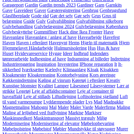
Garageport
Gardin
Gardin trends 2023
Gardiner
Garn
Garnkits
Gave
Gaveideer
Gaver
Gæsteregistrering
Genbrug
Genbrugsfund
Glasfiberplade
Gode råd
Gør det selv
Gør selv
Grus
Grus til
belægning
Guide
Gulv
Gulvafslibning
Gulvafslibning silkeborg
Gulvbehandling
Gulvbelægning 2024
Gulvbelægning København
Gulvbeskyttelse
Gummifliser
Hack dine Ikea Fronter
Have
Haveanlæg
Haveanlæg / anlæg af have
Havearbejde
Havefest
Haven
Haven i efteråret
Havepynt
Hems
Hjælp til matematik
Hjem
Hjemmelavet Håndarbejde
Hulmursisolering
Hus
Hus & have
Huset
Hvidevareservice
Hygge
Ideer
Indbrud
Indendørs
tømrerarbejde
Indhegning af have
Indramning af billeder
Indretning
Industrirengøring
Inspiration
Investering
IPhone reparation
It
It-
sikkerhed
Iværksætter
Kæledyr
Klimaanlæg
Kloak
Kloakken
Kloakmester
Kloakrensning
Kontorbelysning
Kors øreringe
Køkkenindretning
Køling af vinrum
Køretøj i efteråret
Kreativ
Kunstige blomster
Kvalitet
Lamper
Låsesmed
Låsesystemer
Lær at
strikke
Legetøj
Leje af affaldscontainer
Leje af container til
haveaffald
Leje af stillads
Liftudlejning
Loftisolering sjælland
Luft
til vand varmepumpe
Lyddæmpende plader
Lys
Mad
Madpakke
Magnetmaling
Mahogni
Mal
Maler
Maler Varde
Malerfirma
Maling
Maling af lejlighed ved fraflytning
Markise
Markiser
Maskinsnedkeri
Maskintransport
Massivt trægulv
Miljø
Modernisering
Modernisering af elevator
Møbelopbevaring
Møbelpolstring
Møbelstof
Møbler
Mundstykke til støvsuger
Murer