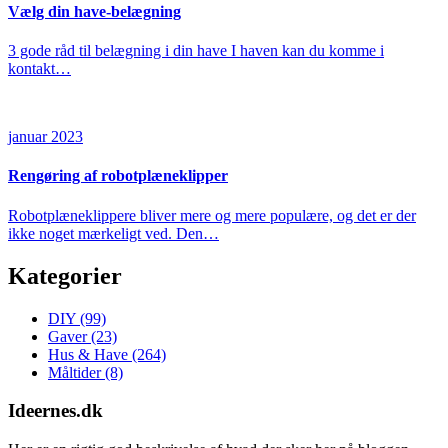
Vælg din have-belægning
3 gode råd til belægning i din have I haven kan du komme i
kontakt…
januar 2023
Rengøring af robotplæneklipper
Robotplæneklippere bliver mere og mere populære, og det er der
ikke noget mærkeligt ved. Den…
Kategorier
DIY
(99)
Gaver
(23)
Hus & Have
(264)
Måltider
(8)
Ideernes.dk