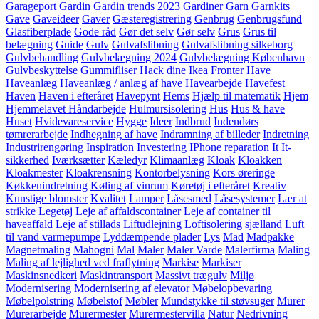
Garageport
Gardin
Gardin trends 2023
Gardiner
Garn
Garnkits
Gave
Gaveideer
Gaver
Gæsteregistrering
Genbrug
Genbrugsfund
Glasfiberplade
Gode råd
Gør det selv
Gør selv
Grus
Grus til
belægning
Guide
Gulv
Gulvafslibning
Gulvafslibning silkeborg
Gulvbehandling
Gulvbelægning 2024
Gulvbelægning København
Gulvbeskyttelse
Gummifliser
Hack dine Ikea Fronter
Have
Haveanlæg
Haveanlæg / anlæg af have
Havearbejde
Havefest
Haven
Haven i efteråret
Havepynt
Hems
Hjælp til matematik
Hjem
Hjemmelavet Håndarbejde
Hulmursisolering
Hus
Hus & have
Huset
Hvidevareservice
Hygge
Ideer
Indbrud
Indendørs
tømrerarbejde
Indhegning af have
Indramning af billeder
Indretning
Industrirengøring
Inspiration
Investering
IPhone reparation
It
It-
sikkerhed
Iværksætter
Kæledyr
Klimaanlæg
Kloak
Kloakken
Kloakmester
Kloakrensning
Kontorbelysning
Kors øreringe
Køkkenindretning
Køling af vinrum
Køretøj i efteråret
Kreativ
Kunstige blomster
Kvalitet
Lamper
Låsesmed
Låsesystemer
Lær at
strikke
Legetøj
Leje af affaldscontainer
Leje af container til
haveaffald
Leje af stillads
Liftudlejning
Loftisolering sjælland
Luft
til vand varmepumpe
Lyddæmpende plader
Lys
Mad
Madpakke
Magnetmaling
Mahogni
Mal
Maler
Maler Varde
Malerfirma
Maling
Maling af lejlighed ved fraflytning
Markise
Markiser
Maskinsnedkeri
Maskintransport
Massivt trægulv
Miljø
Modernisering
Modernisering af elevator
Møbelopbevaring
Møbelpolstring
Møbelstof
Møbler
Mundstykke til støvsuger
Murer
Murerarbejde
Murermester
Murermestervilla
Natur
Nedrivning