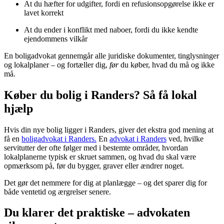
At du hæfter for udgifter, fordi en refusionsopgørelse ikke er
lavet korrekt
At du ender i konflikt med naboer, fordi du ikke kendte
ejendommens vilkår
En boligadvokat gennemgår alle juridiske dokumenter, tinglysninger
og lokalplaner – og fortæller dig,
før
du køber, hvad du må og ikke
må.
Køber du bolig i Randers? Så få lokal
hjælp
Hvis din nye bolig ligger i Randers, giver det ekstra god mening at
få en
boligadvokat i Randers.
En
advokat i Randers
ved, hvilke
servitutter der ofte følger med i bestemte områder, hvordan
lokalplanerne typisk er skruet sammen, og hvad du skal være
opmærksom på, før du bygger, graver eller ændrer noget.
Det gør det nemmere for dig at planlægge – og det sparer dig for
både ventetid og ærgrelser senere.
Du klarer det praktiske – advokaten