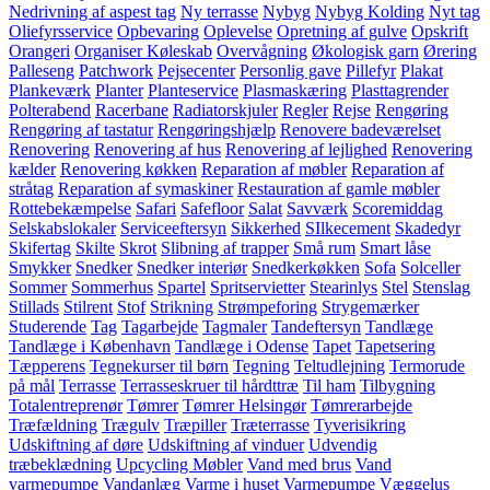
Nedrivning af aspest tag
Ny terrasse
Nybyg
Nybyg Kolding
Nyt tag
Oliefyrsservice
Opbevaring
Oplevelse
Opretning af gulve
Opskrift
Orangeri
Organiser Køleskab
Overvågning
Økologisk garn
Ørering
Palleseng
Patchwork
Pejsecenter
Personlig gave
Pillefyr
Plakat
Plankeværk
Planter
Planteservice
Plasmaskæring
Plasttagrender
Polterabend
Racerbane
Radiatorskjuler
Regler
Rejse
Rengøring
Rengøring af tastatur
Rengøringshjælp
Renovere badeværelset
Renovering
Renovering af hus
Renovering af lejlighed
Renovering
kælder
Renovering køkken
Reparation af møbler
Reparation af
stråtag
Reparation af symaskiner
Restauration af gamle møbler
Rottebekæmpelse
Safari
Safefloor
Salat
Savværk
Scoremiddag
Selskabslokaler
Serviceeftersyn
Sikkerhed
SIlkecement
Skadedyr
Skifertag
Skilte
Skrot
Slibning af trapper
Små rum
Smart låse
Smykker
Snedker
Snedker interiør
Snedkerkøkken
Sofa
Solceller
Sommer
Sommerhus
Spartel
Spritservietter
Stearinlys
Stel
Stenslag
Stillads
Stilrent
Stof
Strikning
Strømpeforing
Strygemærker
Studerende
Tag
Tagarbejde
Tagmaler
Tandeftersyn
Tandlæge
Tandlæge i København
Tandlæge i Odense
Tapet
Tapetsering
Tæpperens
Tegnekurser til børn
Tegning
Teltudlejning
Termorude
på mål
Terrasse
Terrasseskruer til hårdttræ
Til ham
Tilbygning
Totalentreprenør
Tømrer
Tømrer Helsingør
Tømrerarbejde
Træfældning
Trægulv
Træpiller
Træterrasse
Tyverisikring
Udskiftning af døre
Udskiftning af vinduer
Udvendig
træbeklædning
Upcycling Møbler
Vand med brus
Vand
varmepumpe
Vandanlæg
Varme i huset
Varmepumpe
Væggelus