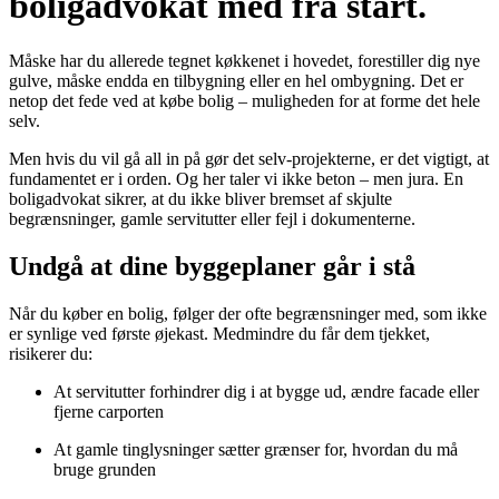
boligadvokat med fra start.
Måske har du allerede tegnet køkkenet i hovedet, forestiller dig nye
gulve, måske endda en tilbygning eller en hel ombygning. Det er
netop det fede ved at købe bolig – muligheden for at forme det hele
selv.
Men hvis du vil gå all in på gør det selv-projekterne, er det vigtigt, at
fundamentet er i orden. Og her taler vi ikke beton – men jura. En
boligadvokat sikrer, at du ikke bliver bremset af skjulte
begrænsninger, gamle servitutter eller fejl i dokumenterne.
Undgå at dine byggeplaner går i stå
Når du køber en bolig, følger der ofte begrænsninger med, som ikke
er synlige ved første øjekast. Medmindre du får dem tjekket,
risikerer du:
At servitutter forhindrer dig i at bygge ud, ændre facade eller
fjerne carporten
At gamle tinglysninger sætter grænser for, hvordan du må
bruge grunden