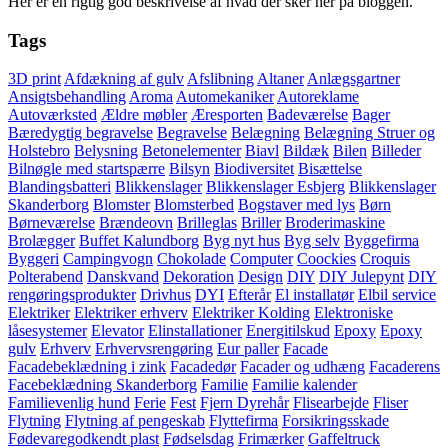
Her er en rigtig god beskrivelse af hvad der sker her på bloggen.
Tags
3D print
Afdækning af gulv
Afslibning
Altaner
Anlægsgartner
Ansigtsbehandling
Aroma
Automekaniker
Autoreklame
Autoværksted
Ældre møbler
Æresporten
Badeværelse
Bager
Bæredygtig begravelse
Begravelse
Belægning
Belægning Struer og
Holstebro
Belysning
Betonelementer
Biavl
Bildæk
Bilen
Billeder
Bilnøgle med startspærre
Bilsyn
Biodiversitet
Bisættelse
Blandingsbatteri
Blikkenslager
Blikkenslager Esbjerg
Blikkenslager
Skanderborg
Blomster
Blomsterbed
Bogstaver med lys
Børn
Børneværelse
Brændeovn
Brilleglas
Briller
Broderimaskine
Brolægger
Buffet Kalundborg
Byg nyt hus
Byg selv
Byggefirma
Byggeri
Campingvogn
Chokolade
Computer
Coockies
Croquis
Polterabend
Danskvand
Dekoration
Design
DIY
DIY Julepynt
DIY
rengøringsprodukter
Drivhus
DYI
Efterår
El installatør
Elbil service
Elektriker
Elektriker erhverv
Elektriker Kolding
Elektroniske
låsesystemer
Elevator
Elinstallationer
Energitilskud
Epoxy
Epoxy
gulv
Erhverv
Erhvervsrengøring
Eur paller
Facade
Facadebeklædning i zink
Facadedør
Facader og udhæng
Facaderens
Facebeklædning Skanderborg
Familie
Familie kalender
Familievenlig hund
Ferie
Fest
Fjern Dyrehår
Flisearbejde
Fliser
Flytning
Flytning af pengeskab
Flyttefirma
Forsikringsskade
Fødevaregodkendt plast
Fødselsdag
Frimærker
Gaffeltruck