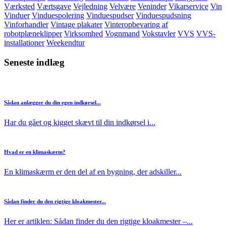
Værksted
Værtsgave
Vejledning
Velvære
Veninder
Vikarservice
Vin
Vinduer
Vinduespolering
Vinduespudser
Vinduespudsning
Vinforhandler
Vintage plakater
Vinteropbevaring af
robotplæneklipper
Virksomhed
Vognmand
Vokstavler
VVS
VVS-
installationer
Weekendtur
Seneste indlæg
Sådan anlægger du din egen indkørsel...
Har du gået og kigget skævt til din indkørsel i...
Hvad er en klimaskærm?
En klimaskærm er den del af en bygning, der adskiller...
Sådan finder du den rigtige kloakmester...
Her er artiklen: Sådan finder du den rigtige kloakmester –...